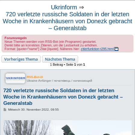
u
Ukrinform
⇒
c
720 verletzte russische Soldaten in der letzten
h
Woche in Krankenhäusern von Donezk gebracht
e
– Generalstab
Forumsregeln
Neue Themen werden vom RSS-Bot (ein Programm) gestartet.
Denkt bitte an korrektes Zitieren, um die Lesbarkeit zu erhöhen.
Format: [quote="name"] Zitat [/quote]. Näheres hier:
zitierfunktion-t295.html
Vorheriges Thema
Nächstes Thema
1 Beitrag • Seite
1
von
1
RSS-Bot-UI
Ukraine-Anfänger / початківець / начинающий
720 verletzte russische Soldaten in der letzten
Woche in Krankenhäusern von Donezk gebracht –
Generalstab
B
Mittwoch 30. November 2022, 09:55
e
i
t
r
a
g