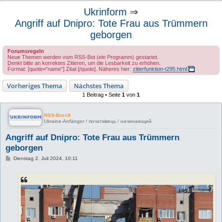
u
Ukrinform
⇒
c
Angriff auf Dnipro: Tote Frau aus Trümmern
h
geborgen
e
Forumsregeln
Neue Themen werden vom RSS-Bot (ein Programm) gestartet.
Denkt bitte an korrektes Zitieren, um die Lesbarkeit zu erhöhen.
Format: [quote="name"] Zitat [/quote]. Näheres hier:
zitierfunktion-t295.html
Vorheriges Thema
Nächstes Thema
1 Beitrag • Seite
1
von
1
RSS-Bot-UI
Ukraine-Anfänger / початківець / начинающий
Angriff auf Dnipro: Tote Frau aus Trümmern
geborgen
B
Dienstag 2. Juli 2024, 10:11
e
i
t
r
a
g