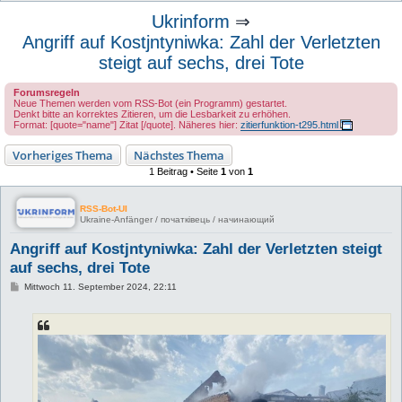
u
Ukrinform
⇒
c
Angriff auf Kostjntyniwka: Zahl der Verletzten
h
steigt auf sechs, drei Tote
e
Forumsregeln
Neue Themen werden vom RSS-Bot (ein Programm) gestartet.
Denkt bitte an korrektes Zitieren, um die Lesbarkeit zu erhöhen.
Format: [quote="name"] Zitat [/quote]. Näheres hier:
zitierfunktion-t295.html
Vorheriges Thema
Nächstes Thema
1 Beitrag • Seite
1
von
1
RSS-Bot-UI
Ukraine-Anfänger / початківець / начинающий
Angriff auf Kostjntyniwka: Zahl der Verletzten steigt
auf sechs, drei Tote
B
Mittwoch 11. September 2024, 22:11
e
i
t
r
a
g