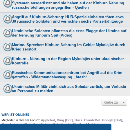
Systemen ausgerüstet und sie haben auf der Kinburn Nehrung
russische Stellungen angegriffen - Quellen
Angriff auf Kinburn-Nehrung: HUR-Spezialeinheiten töten etwa
30 russische Soldaten und vernichten sechs Panzerfahrzeuge
Ukrainische Soldaten pflanzten die erste Flagge der Ukraine auf
der Nehrung Kinburn Spit (Video)
Marine- Sprecher: Kinburn Nehrung im Gebiet Mykolajiw durch
Krieg zerstört
Kinburn - Nehrung in der Region Mykolajiw unter ukrainischer
Kontrolle
Russisches Kommunikationszentrum bei Angriff auf die Krim
getroffen - Widerstandsbewegung „Atesh“
Ukrainisches Militär zieht sich aus Soledar zurück, um Verluste
an Personal zu meiden
Gehe zu
WER IST ONLINE?
Mitglieder in diesem Forum:
Applebot
,
Bing [Bot]
,
Buck
,
ClaudeBot
,
Google [Bot]
,
Google Image [Bot]
,
Trendiction [Bot]
,
Yandex [Bot]
und 18 Gäste