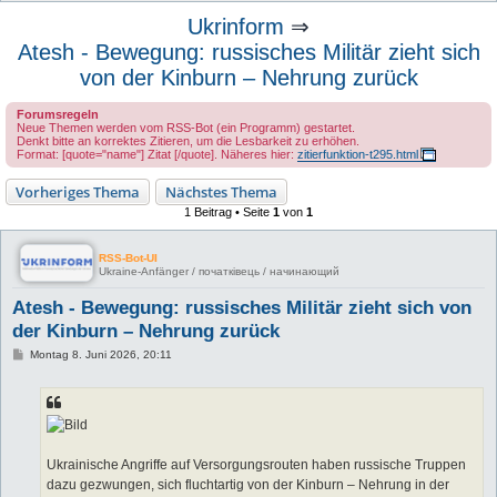
u
Ukrinform
⇒
c
Atesh - Bewegung: russisches Militär zieht sich
h
von der Kinburn – Nehrung zurück
e
Forumsregeln
Neue Themen werden vom RSS-Bot (ein Programm) gestartet.
Denkt bitte an korrektes Zitieren, um die Lesbarkeit zu erhöhen.
Format: [quote="name"] Zitat [/quote]. Näheres hier:
zitierfunktion-t295.html
Vorheriges Thema
Nächstes Thema
1 Beitrag • Seite
1
von
1
RSS-Bot-UI
Ukraine-Anfänger / початківець / начинающий
Atesh - Bewegung: russisches Militär zieht sich von
der Kinburn – Nehrung zurück
B
Montag 8. Juni 2026, 20:11
e
i
t
r
a
g
Ukrainische Angriffe auf Versorgungsrouten haben russische Truppen
dazu gezwungen, sich fluchtartig von der Kinburn – Nehrung in der