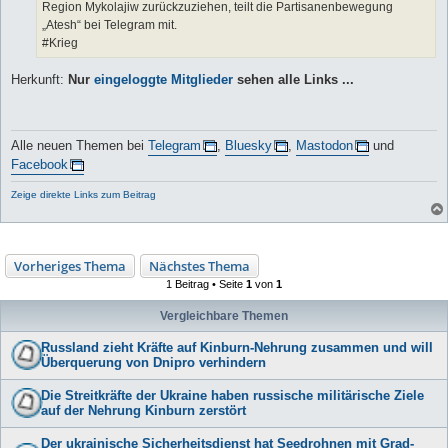
Region Mykolajiw zurückzuziehen, teilt die Partisanenbewegung
„Atesh“ bei Telegram mit.
#Krieg
Herkunft:
Nur
eingeloggte Mitglieder
sehen alle Links ...
Alle neuen Themen bei
Telegram
,
Bluesky
,
Mastodon
und
Facebook
Zeige direkte Links zum Beitrag
Vorheriges Thema
Nächstes Thema
1 Beitrag • Seite
1
von
1
Vergleichbare Themen
Russland zieht Kräfte auf Kinburn-Nehrung zusammen und will
Überquerung von Dnipro verhindern
Die Streitkräfte der Ukraine haben russische militärische Ziele
auf der Nehrung Kinburn zerstört
Der ukrainische Sicherheitsdienst hat Seedrohnen mit Grad-