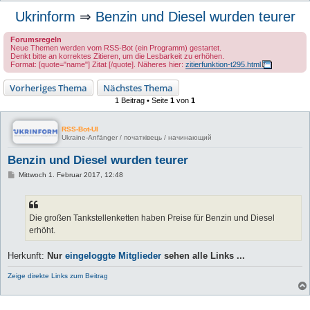
u
Ukrinform
⇒
Benzin und Diesel wurden teurer
c
Forumsregeln
h
Neue Themen werden vom RSS-Bot (ein Programm) gestartet.
Denkt bitte an korrektes Zitieren, um die Lesbarkeit zu erhöhen.
e
Format: [quote="name"] Zitat [/quote]. Näheres hier:
zitierfunktion-t295.html
Vorheriges Thema
Nächstes Thema
1 Beitrag • Seite
1
von
1
RSS-Bot-UI
Ukraine-Anfänger / початківець / начинающий
Benzin und Diesel wurden teurer
B
Mittwoch 1. Februar 2017, 12:48
e
i
t
r
a
Die großen Tankstellenketten haben Preise für Benzin und Diesel
g
erhöht.
Herkunft:
Nur
eingeloggte Mitglieder
sehen alle Links ...
Zeige direkte Links zum Beitrag