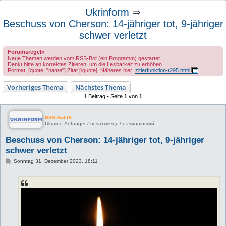
u
Ukrinform
⇒
c
Beschuss von Cherson: 14-jähriger tot, 9-jähriger
h
schwer verletzt
e
Forumsregeln
Neue Themen werden vom RSS-Bot (ein Programm) gestartet.
Denkt bitte an korrektes Zitieren, um die Lesbarkeit zu erhöhen.
Format: [quote="name"] Zitat [/quote]. Näheres hier:
zitierfunktion-t295.html
Vorheriges Thema
Nächstes Thema
1 Beitrag • Seite
1
von
1
RSS-Bot-UI
Ukraine-Anfänger / початківець / начинающий
Beschuss von Cherson: 14-jähriger tot, 9-jähriger
schwer verletzt
B
Sonntag 31. Dezember 2023, 18:11
e
i
t
r
a
g