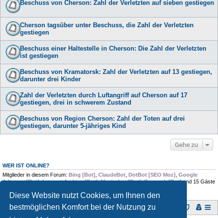
Beschuss von Cherson: Zahl der Verletzten auf sieben gestiegen
Cherson tagsüber unter Beschuss, die Zahl der Verletzten
gestiegen
Beschuss einer Haltestelle in Cherson: Die Zahl der Verletzten
ist gestiegen
Beschuss von Kramatorsk: Zahl der Verletzten auf 13 gestiegen,
darunter drei Kinder
Zahl der Verletzten durch Luftangriff auf Cherson auf 17
gestiegen, drei in schwerem Zustand
Beschuss von Region Cherson: Zahl der Toten auf drei
gestiegen, darunter 5-jähriges Kind
Gehe zu
WER IST ONLINE?
Mitglieder in diesem Forum:
Bing [Bot]
,
ClaudeBot
,
DotBot [SEO Moz]
,
Google
Adsense [Bot]
,
Internet Archive [Bot]
,
Mastodon [Bot]
,
Semrush [Bot]
und 15 Gäste
Diese Website nutzt Cookies, um Ihnen den
bestmöglichen Komfort bei der Nutzung zu
Foren-Übersicht