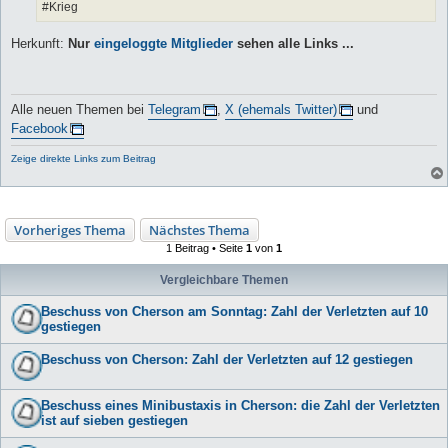
#Krieg
Herkunft:
Nur
eingeloggte Mitglieder
sehen alle Links ...
Alle neuen Themen bei
Telegram
,
X (ehemals Twitter)
und
Facebook
Zeige direkte Links zum Beitrag
Vorheriges Thema
Nächstes Thema
1 Beitrag • Seite
1
von
1
Vergleichbare Themen
Beschuss von Cherson am Sonntag: Zahl der Verletzten auf 10
gestiegen
Beschuss von Cherson: Zahl der Verletzten auf 12 gestiegen
Beschuss eines Minibustaxis in Cherson: die Zahl der Verletzten
ist auf sieben gestiegen