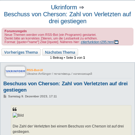
u
Ukrinform
⇒
c
Beschuss von Cherson: Zahl von Verletzten auf
h
drei gestiegen
e
Forumsregeln
Neue Themen werden vom RSS-Bot (ein Programm) gestartet.
Denkt bitte an korrektes Zitieren, um die Lesbarkeit zu erhöhen.
Format: [quote="name"] Zitat [/quote]. Näheres hier:
zitierfunktion-t295.html
Vorheriges Thema
Nächstes Thema
1 Beitrag • Seite
1
von
1
RSS-Bot-UI
Ukraine-Anfänger / початківець / начинающий
Beschuss von Cherson: Zahl von Verletzten auf drei
gestiegen
B
Samstag 9. Dezember 2023, 17:11
e
i
t
r
a
g
Die Zahl der Verletzten bei einem Beschuss von Cherson ist auf drei
gestiegen.