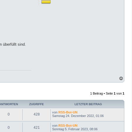
 überfüllt sind.
N
a
c
h
1 Beitrag • Seite
1
von
1
o
b
e
ANTWORTEN
ZUGRIFFE
LETZTER BEITRAG
n
von
RSS-Bot-UN
0
428
Samstag 24. Dezember 2022, 01:06
von
RSS-Bot-UN
0
421
Sonntag 5. Februar 2023, 08:06