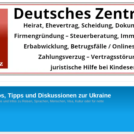
os, Tipps und Diskussionen zur Ukraine
s und Infos zu Reisen, Sprachen, Menschen, Visa, Kultur oder für nette