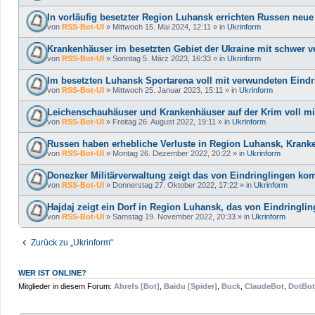
In vorläufig besetzter Region Luhansk errichten Russen neu
von
RSS-Bot-UI
»
Mittwoch 15. Mai 2024, 12:11
» in
Ukrinform
Krankenhäuser im besetzten Gebiet der Ukraine mit schwer v
von
RSS-Bot-UI
»
Sonntag 5. März 2023, 16:33
» in
Ukrinform
Im besetzten Luhansk Sportarena voll mit verwundeten Eindr
von
RSS-Bot-UI
»
Mittwoch 25. Januar 2023, 15:11
» in
Ukrinform
Leichenschauhäuser und Krankenhäuser auf der Krim voll mi
von
RSS-Bot-UI
»
Freitag 26. August 2022, 19:11
» in
Ukrinform
Russen haben erhebliche Verluste in Region Luhansk, Kranke
von
RSS-Bot-UI
»
Montag 26. Dezember 2022, 20:22
» in
Ukrinform
Donezker Militärverwaltung zeigt das von Eindringlingen komp
von
RSS-Bot-UI
»
Donnerstag 27. Oktober 2022, 17:22
» in
Ukrinform
Hajdaj zeigt ein Dorf in Region Luhansk, das von Eindringlin
von
RSS-Bot-UI
»
Samstag 19. November 2022, 20:33
» in
Ukrinform
Zurück zu „Ukrinform“
WER IST ONLINE?
Mitglieder in diesem Forum:
Ahrefs [Bot]
,
Baidu [Spider]
,
Buck
,
ClaudeBot
,
DotBot