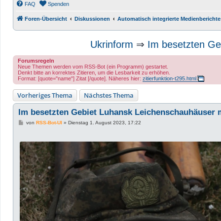
FAQ
Spenden
Foren-Übersicht
Diskussionen
Automatisch integrierte Medienberichte
Ukrinform
⇒
Im besetzten Geb
Forumsregeln
Neue Themen werden vom RSS-Bot (ein Programm) gestartet.
Denkt bitte an korrektes Zitieren, um die Lesbarkeit zu erhöhen.
Format: [quote="name"] Zitat [/quote]. Näheres hier:
zitierfunktion-t295.html
Vorheriges Thema
Nächstes Thema
Im besetzten Gebiet Luhansk Leichenschauhäuser mi
B
von
RSS-Bot-UI
»
Dienstag 1. August 2023, 17:22
e
i
t
r
a
g