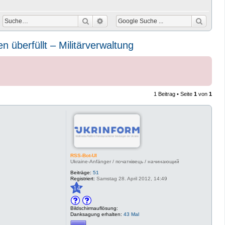
Suche
Erweiterte Suche
 überfüllt – Militärverwaltung
1 Beitrag • Seite
1
von
1
RSS-Bot-UI
Ukraine-Anfänger / початківець / начинающий
Beiträge:
51
Registriert:
Samstag 28. April 2012, 14:49
14
Bildschirmauflösung:
Danksagung erhalten:
43 Mal