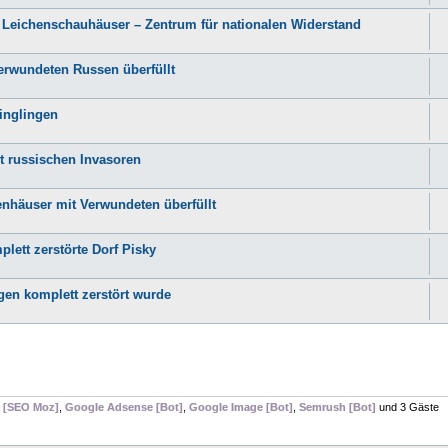
e Leichenschauhäuser – Zentrum für nationalen Widerstand
erwundeten Russen überfüllt
inglingen
t russischen Invasoren
nhäuser mit Verwundeten überfüllt
lett zerstörte Dorf Pisky
gen komplett zerstört wurde
 [SEO Moz]
,
Google Adsense [Bot]
,
Google Image [Bot]
,
Semrush [Bot]
und 3 Gäste