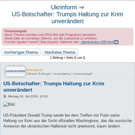
u
Ukrinform
⇒
c
US-Botschafter: Trumps Haltung zur Krim
h
unverändert
e
Forumsregeln
Neue Themen werden vom RSS-Bot (ein Programm) gestartet.
Denkt bitte an korrektes Zitieren, um die Lesbarkeit zu erhöhen.
Format: [quote="name"] Zitat [/quote]. Näheres hier:
zitierfunktion-t295.html
Vorheriges Thema
Nächstes Thema
1 Beitrag • Seite
1
von
1
RSS-Bot-UI
Ukraine-Anfänger / початківець / начинающий
US-Botschafter: Trumps Haltung zur Krim
unverändert
B
Montag 16. Juli 2018, 10:33
e
i
t
r
a
US-Präsident Donald Trump werde bei dem Treffen mit Putin seine
g
Haltung zur Krim aus der Sicht offiziellen Washingtons, das die russische
Annexion der ukrainischen Halbinsel nicht anerkennt, kaum ändern.