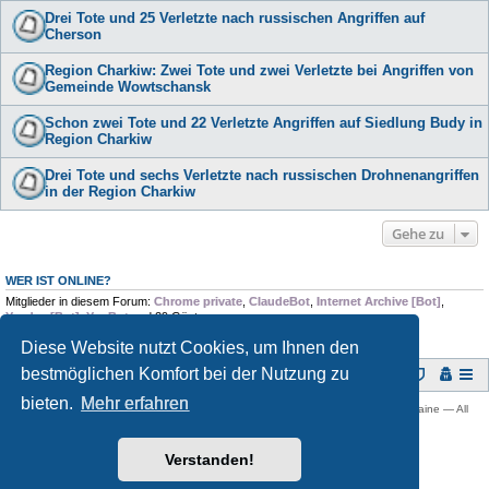
Drei Tote und 25 Verletzte nach russischen Angriffen auf
Cherson
Region Charkiw: Zwei Tote und zwei Verletzte bei Angriffen von
Gemeinde Wowtschansk
Schon zwei Tote und 22 Verletzte Angriffen auf Siedlung Budy in
Region Charkiw
Drei Tote und sechs Verletzte nach russischen Drohnenangriffen
in der Region Charkiw
Gehe zu
WER IST ONLINE?
Mitglieder in diesem Forum:
Chrome private
,
ClaudeBot
,
Internet Archive [Bot]
,
Yandex [Bot]
,
YouBot
und 29 Gäste
Diese Website nutzt Cookies, um Ihnen den
bestmöglichen Komfort bei der Nutzung zu
Foren-Übersicht
bieten.
Mehr erfahren
Copyright © 2009 -
2026 Ukraine-Forum: Infos, Tipps und Diskussionen zur Ukraine — All
rights reserved.
Powered by
phpBB
® Forum Software © phpBB Limited
Verstanden!
Deutsche Übersetzung durch
phpBB.de
Datenschutz
|
Nutzungsbedingungen