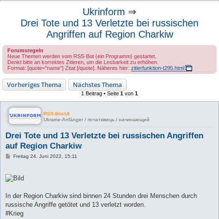
u
Ukrinform
⇒
c
Drei Tote und 13 Verletzte bei russischen
h
Angriffen auf Region Charkiw
e
Forumsregeln
Neue Themen werden vom RSS-Bot (ein Programm) gestartet.
Denkt bitte an korrektes Zitieren, um die Lesbarkeit zu erhöhen.
Format: [quote="name"] Zitat [/quote]. Näheres hier:
zitierfunktion-t295.html
Vorheriges Thema
Nächstes Thema
1 Beitrag • Seite
1
von
1
RSS-Bot-UI
Ukraine-Anfänger / початківець / начинающий
Drei Tote und 13 Verletzte bei russischen Angriffen
auf Region Charkiw
B
Freitag 24. Juni 2022, 15:11
e
i
t
r
a
g
In der Region Charkiw sind binnen 24 Stunden drei Menschen durch
russische Angriffe getötet und 13 verletzt worden.
#Krieg