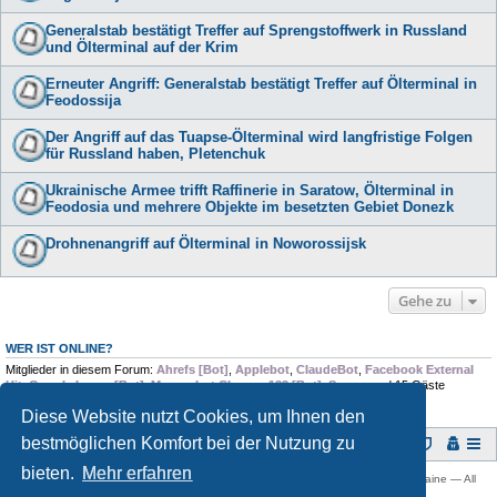
Generalstab bestätigt Treffer auf Sprengstoffwerk in Russland
und Ölterminal auf der Krim
Erneuter Angriff: Generalstab bestätigt Treffer auf Ölterminal in
Feodossija
Der Angriff auf das Tuapse-Ölterminal wird langfristige Folgen
für Russland haben, Pletenchuk
Ukrainische Armee trifft Raffinerie in Saratow, Ölterminal in
Feodosia und mehrere Objekte im besetzten Gebiet Donezk
Drohnenangriff auf Ölterminal in Noworossijsk
Gehe zu
WER IST ONLINE?
Mitglieder in diesem Forum:
Ahrefs [Bot]
,
Applebot
,
ClaudeBot
,
Facebook External
Hit
,
Google Image [Bot]
,
Massenbot Chrome 123 [Bot]
,
Scrapy
und 15 Gäste
Diese Website nutzt Cookies, um Ihnen den
bestmöglichen Komfort bei der Nutzung zu
Foren-Übersicht
bieten.
Mehr erfahren
Copyright © 2009 -
2026 Ukraine-Forum: Infos, Tipps und Diskussionen zur Ukraine — All
rights reserved.