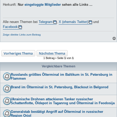
Herkunft:
Nur
eingeloggte Mitglieder
sehen alle Links ...
Alle neuen Themen bei
Telegram
,
X (ehemals Twitter)
und
Facebook
Zeige direkte Links zum Beitrag
Vorheriges Thema
Nächstes Thema
1 Beitrag • Seite
1
von
1
Vergleichbare Themen
Russlands größtes Ölterminal im Baltikum in St. Petersburg in
Flammen
Brand im Ölterminal in St. Petersburg, Blackout in Belgorod
Ukrainische Drohnen attackieren Tanker russischer
Schattenflotte, Öldepot in Taganrog und Ölterminal in Feodosija
Generalstab bestätigt Angriff auf Ölterminal in russischer
Region Orjol