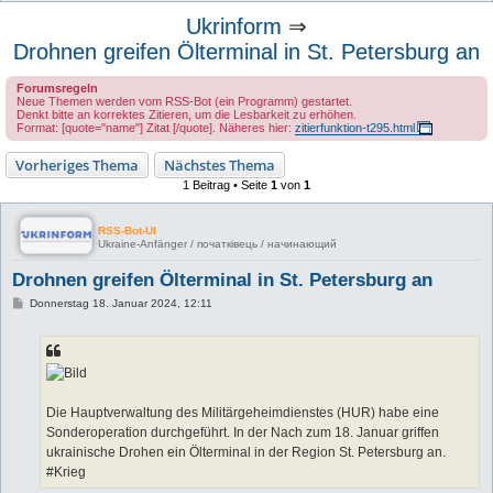
u
Ukrinform
⇒
c
Drohnen greifen Ölterminal in St. Petersburg an
h
Forumsregeln
e
Neue Themen werden vom RSS-Bot (ein Programm) gestartet.
Denkt bitte an korrektes Zitieren, um die Lesbarkeit zu erhöhen.
Format: [quote="name"] Zitat [/quote]. Näheres hier:
zitierfunktion-t295.html
Vorheriges Thema
Nächstes Thema
1 Beitrag • Seite
1
von
1
RSS-Bot-UI
Ukraine-Anfänger / початківець / начинающий
Drohnen greifen Ölterminal in St. Petersburg an
B
Donnerstag 18. Januar 2024, 12:11
e
i
t
r
a
g
Die Hauptverwaltung des Militärgeheimdienstes (HUR) habe eine
Sonderoperation durchgeführt. In der Nach zum 18. Januar griffen
ukrainische Drohen ein Ölterminal in der Region St. Petersburg an.
#Krieg