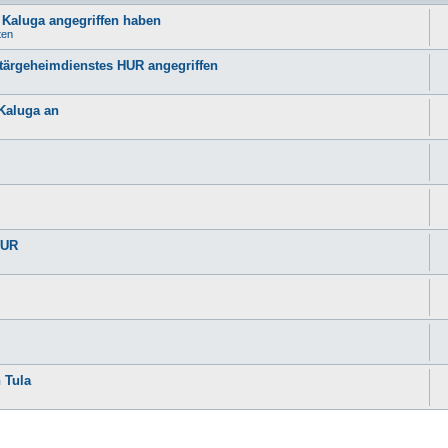
 Kaluga angegriffen haben
ten
itärgeheimdienstes HUR angegriffen
Kaluga an
HUR
 Tula