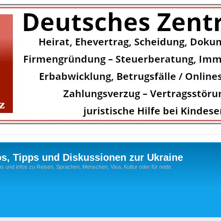
os, Tipps und Diskussionen zur Ukraine
s und Infos zu Reisen, Sprachen, Menschen, Visa, Kultur oder für nette