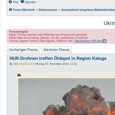
FAQ
Spenden
Foren-Übersicht
Diskussionen
Automatisch integrierte Medienberichte
Ukri
Forumsregeln
Neue Themen werden vom RSS-Bot (ein Programm) gestartet.
Denkt bitte an korrektes Zitieren, um die Lesbarkeit zu erhöhen.
Format: [quote="name"] Zitat [/quote]. Näheres hier:
zitierfunktion-t295.html
Vorheriges Thema
Nächstes Thema
HUR-Drohnen treffen Öldepot in Region Kaluga
B
von
RSS-Bot-UI
»
Montag 25. November 2024, 12:11
e
i
t
r
a
g