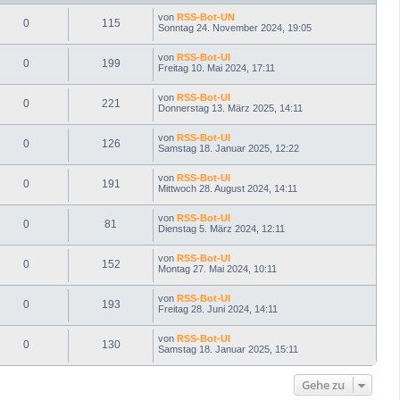
n
von
RSS-Bot-UN
0
115
Sonntag 24. November 2024, 19:05
von
RSS-Bot-UI
0
199
Freitag 10. Mai 2024, 17:11
von
RSS-Bot-UI
0
221
Donnerstag 13. März 2025, 14:11
von
RSS-Bot-UI
0
126
Samstag 18. Januar 2025, 12:22
von
RSS-Bot-UI
0
191
Mittwoch 28. August 2024, 14:11
von
RSS-Bot-UI
0
81
Dienstag 5. März 2024, 12:11
von
RSS-Bot-UI
0
152
Montag 27. Mai 2024, 10:11
von
RSS-Bot-UI
0
193
Freitag 28. Juni 2024, 14:11
von
RSS-Bot-UI
0
130
Samstag 18. Januar 2025, 15:11
Gehe zu