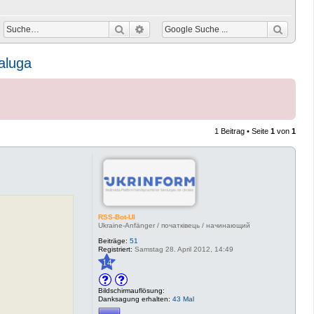
Suche
Erweiterte Suche
aluga
1 Beitrag • Seite
1
von
1
RSS-Bot-UI
Ukraine-Anfänger / початківець / начинающий
Beiträge:
51
Registriert:
Samstag 28. April 2012, 14:49
14
Bildschirmauflösung:
Danksagung erhalten:
43 Mal