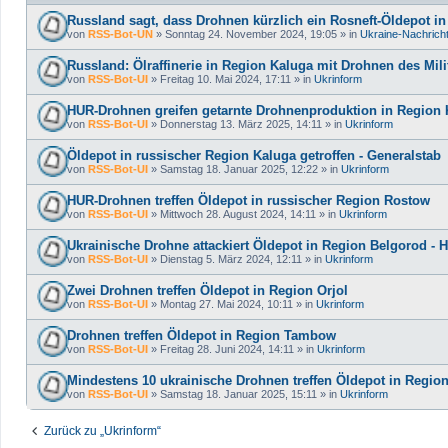
Russland sagt, dass Drohnen kürzlich ein Rosneft-Öldepot in
von
RSS-Bot-UN
»
Sonntag 24. November 2024, 19:05
» in
Ukraine-Nachrich
Russland: Ölraffinerie in Region Kaluga mit Drohnen des Mil
von
RSS-Bot-UI
»
Freitag 10. Mai 2024, 17:11
» in
Ukrinform
HUR-Drohnen greifen getarnte Drohnenproduktion in Region 
von
RSS-Bot-UI
»
Donnerstag 13. März 2025, 14:11
» in
Ukrinform
Öldepot in russischer Region Kaluga getroffen - Generalstab
von
RSS-Bot-UI
»
Samstag 18. Januar 2025, 12:22
» in
Ukrinform
HUR-Drohnen treffen Öldepot in russischer Region Rostow
von
RSS-Bot-UI
»
Mittwoch 28. August 2024, 14:11
» in
Ukrinform
Ukrainische Drohne attackiert Öldepot in Region Belgorod - 
von
RSS-Bot-UI
»
Dienstag 5. März 2024, 12:11
» in
Ukrinform
Zwei Drohnen treffen Öldepot in Region Orjol
von
RSS-Bot-UI
»
Montag 27. Mai 2024, 10:11
» in
Ukrinform
Drohnen treffen Öldepot in Region Tambow
von
RSS-Bot-UI
»
Freitag 28. Juni 2024, 14:11
» in
Ukrinform
Mindestens 10 ukrainische Drohnen treffen Öldepot in Region
von
RSS-Bot-UI
»
Samstag 18. Januar 2025, 15:11
» in
Ukrinform
Zurück zu „Ukrinform“