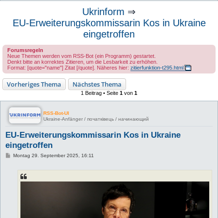
u
Ukrinform
⇒
c
EU-Erweiterungskommissarin Kos in Ukraine
h
eingetroffen
e
Forumsregeln
Neue Themen werden vom RSS-Bot (ein Programm) gestartet.
Denkt bitte an korrektes Zitieren, um die Lesbarkeit zu erhöhen.
Format: [quote="name"] Zitat [/quote]. Näheres hier:
zitierfunktion-t295.html
Vorheriges Thema
Nächstes Thema
1 Beitrag • Seite
1
von
1
RSS-Bot-UI
Ukraine-Anfänger / початківець / начинающий
EU-Erweiterungskommissarin Kos in Ukraine
eingetroffen
B
Montag 29. September 2025, 16:11
e
i
t
r
a
g