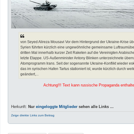
von Seyed Alireza Mousavi Vor dem Hintergrund der Ukraine-Krise übe
Syrien führten kürzlich eine ungewöhnliche gemeinsame Luftraumüb
dritten Mal innerhalb kurzer Zeit Raketen auf die Vereinigten Arabisc
letzte Etappe. US-Außenminister Antony Blinken unterzeichnete übe
Atomprogramm Irans. Seit der sogenannte Ukraine-Konflikt wieder esk
das im syrischen Hafen Tartus stationiert ist, wurde kürzlich durch we
geändert,...
Achtung!!! Text kann russische Propaganda enthalten ... In der Ukrai
Herkunft:
Nur
eingeloggte Mitglieder
sehen alle Links ...
Zeige direkte Links zum Beitrag