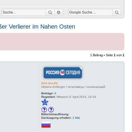
Suche
Erweiterte Suche
roßer Verlierer im Nahen Osten
1 Beitrag • Seite
1
von
1
RSS-Bot-RS
Ukraine-Anfänger / початківець / начинающий
Beiträge:
0
Registriert:
Mittwoch 9. April 2014, 14:16
12
Bildschirmauflösung:
Danksagung erhalten:
1 Mal