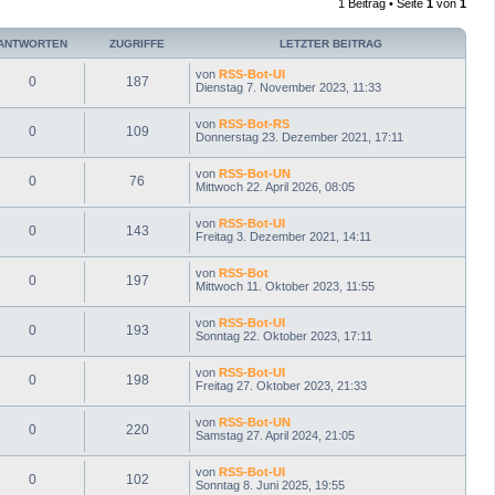
1 Beitrag • Seite
1
von
1
o
b
e
ANTWORTEN
ZUGRIFFE
LETZTER BEITRAG
n
von
RSS-Bot-UI
0
187
Dienstag 7. November 2023, 11:33
von
RSS-Bot-RS
0
109
Donnerstag 23. Dezember 2021, 17:11
von
RSS-Bot-UN
0
76
Mittwoch 22. April 2026, 08:05
von
RSS-Bot-UI
0
143
Freitag 3. Dezember 2021, 14:11
von
RSS-Bot
0
197
Mittwoch 11. Oktober 2023, 11:55
von
RSS-Bot-UI
0
193
Sonntag 22. Oktober 2023, 17:11
von
RSS-Bot-UI
0
198
Freitag 27. Oktober 2023, 21:33
von
RSS-Bot-UN
0
220
Samstag 27. April 2024, 21:05
von
RSS-Bot-UI
0
102
Sonntag 8. Juni 2025, 19:55