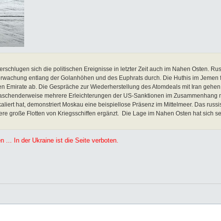
rschlugen sich die politischen Ereignisse in letzter Zeit auch im Nahen Osten. Ru
erwachung entlang der Golanhöhen und des Euphrats durch. Die Huthis im Jemen 
hen Emirate ab. Die Gespräche zur Wiederherstellung des Atomdeals mit Iran gehen 
rraschenderweise mehrere Erleichterungen der US-Sanktionen im Zusammenhang m
aliert hat, demonstriert Moskau eine beispiellose Präsenz im Mittelmeer. Das rus
itere große Flotten von Kriegsschiffen ergänzt. Die Lage im Nahen Osten hat sich se
ne ist die Seite verboten.