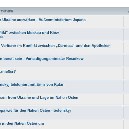
 THEMEN
er Ukraine auswirken - Außenministerium Japans
nflikt“ zwischen Moskau und Kiew
nja
erlierer im Konflikt zwischen „Darnitsa“ und den Apotheken
n bereit sein - Verteidigungsminister Resnikow
tznießer?
skyj telefoniert mit Emir von Katar
 Grain from Ukraine und Lage im Nahen Osten
opa wie für den Nahen Osten - Selenskyj
en in den Nahen Osten um