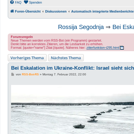
FAQ
Spenden
Foren-Übersicht
Diskussionen
Automatisch integrierte Medienberichte
Rossija Segodnja
⇒
Bei Eska
Forumsregeln
Neue Themen werden vom RSS-Bot (ein Programm) gestartet.
Denkt bitte an korrektes Zitieren, um die Lesbarkeit zu erhöhen.
Format: [quote="name"] Zitat [/quote]. Näheres hier:
zitierfunktion-t295.html
Vorheriges Thema
Nächstes Thema
Bei Eskalation im Ukraine-Konflikt: Israel sieht sic
B
von
RSS-Bot-RS
»
Montag 7. Februar 2022, 22:00
e
i
t
r
a
g