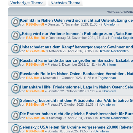
Vorheriges Thema
Nächstes Thema
VERGLEICHBARE
Konflikt im Nahen Osten wird sich nicht auf Unterstützung d
von
RSS-Bot-UI
»
Dienstag 7. November 2023, 11:33
» in
Ukrinform
„Krieg wird nur Verlierer kennen“: Politologe zum „Nato-Ko
von
RSS-Bot-RS
»
Donnerstag 23. Dezember 2021, 17:11
» in
Rossija Segod
Unbeschadet aus dem Kampf hervorgegangen: Gewinner und V
von
RSS-Bot-UN
»
Mittwoch 22. April 2026, 08:05
» in
Ukraine-Nachrichten
Russland kann Ende Januar zu großer militärischer Eskalatio
von
RSS-Bot-UI
»
Freitag 3. Dezember 2021, 14:11
» in
Ukrinform
Russlands Rolle im Nahen Osten: Beobachter, Vermittler - Nu
von
RSS-Bot
»
Mittwoch 11. Oktober 2023, 11:55
» in
Tagesschau
Humanitäre Hilfe, Friedensformel, Lage im Nahen Osten: Selen
von
RSS-Bot-UI
»
Sonntag 22. Oktober 2023, 17:11
» in
Ukrinform
Selenskyj bespricht mit dem Präsidenten der VAE Initiative
von
RSS-Bot-UI
»
Freitag 27. Oktober 2023, 21:33
» in
Ukrinform
Die Partner haben nicht die gleiche Entschlossenheit für Eur
von
RSS-Bot-UN
»
Samstag 27. April 2024, 21:05
» in
Ukraine-Nachrichten
Selenskyj: USA leiten für Ukraine vorgesehene 20.000 Raket
von
RSS-Bot-UI
»
Sonntag 8. Juni 2025, 19:55
» in
Ukrinform