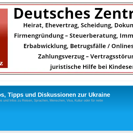
os, Tipps und Diskussionen zur Ukraine
s und Infos zu Reisen, Sprachen, Menschen, Visa, Kultur oder für nette