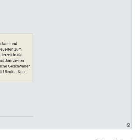
ssland und
feuerten zum
derzeit in die
it dem zivilen
sische Geschwader,
it Ukraine-Krise
N
a
c
h