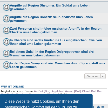
Angriffe auf Region Shytomyr: Ein Soldat ums Leben
gekommen
Angriffe auf Region Donezk: Neun Zivilisten ums Leben
gekommen
Zwei Personen sind infolge russischer Angriffe in der Region
Charkiw ums Leben gekommen
In Charkiw sind sechs Kinder ins Eis eingebrochen: Zwei von
ihnen sind ums Leben gekommen
Bei einem Unfall in der Region Dnipropetrowsk sind drei
Menschen ums Leben gekommen
In der Region Sumy sind vier Menschen durch Sprengstoff ums
Leben gekommen
Gehe zu
WER IST ONLINE?
Mitglieder in diesem Forum:
AntBot [Bot]
,
Applebot
,
Aranet [Bot]
,
ClaudeBot
,
Dart
,
DataForSeoBot
,
Meta Externalagent [Bot]
und 13 Gäste
Diese Website nutzt Cookies, um Ihnen den
bestmöglichen Komfort bei der Nutzung zu
Foren-Übersicht