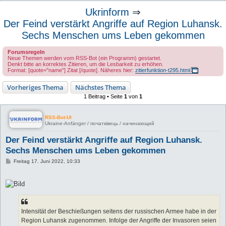
u
Ukrinform
⇒
c
Der Feind verstärkt Angriffe auf Region Luhansk.
h
Sechs Menschen ums Leben gekommen
e
Forumsregeln
Neue Themen werden vom RSS-Bot (ein Programm) gestartet.
Denkt bitte an korrektes Zitieren, um die Lesbarkeit zu erhöhen.
Format: [quote="name"] Zitat [/quote]. Näheres hier:
zitierfunktion-t295.html
Vorheriges Thema
Nächstes Thema
1 Beitrag • Seite
1
von
1
RSS-Bot-UI
Ukraine-Anfänger / початківець / начинающий
Der Feind verstärkt Angriffe auf Region Luhansk.
Sechs Menschen ums Leben gekommen
B
Freitag 17. Juni 2022, 10:33
e
i
t
r
a
g
Intensität der Beschießungen seitens der russischen Armee habe in der
Region Luhansk zugenommen. Infolge der Angriffe der Invasoren seien