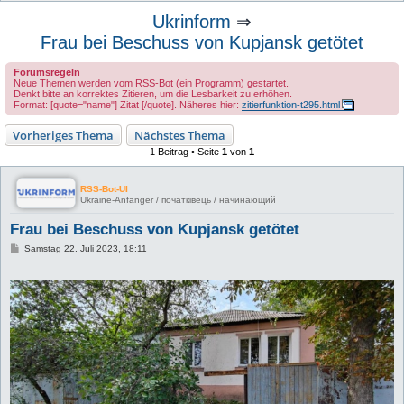
u
Ukrinform
⇒
c
Frau bei Beschuss von Kupjansk getötet
h
Forumsregeln
e
Neue Themen werden vom RSS-Bot (ein Programm) gestartet.
Denkt bitte an korrektes Zitieren, um die Lesbarkeit zu erhöhen.
Format: [quote="name"] Zitat [/quote]. Näheres hier:
zitierfunktion-t295.html
Vorheriges Thema
Nächstes Thema
1 Beitrag • Seite
1
von
1
RSS-Bot-UI
Ukraine-Anfänger / початківець / начинающий
Frau bei Beschuss von Kupjansk getötet
B
Samstag 22. Juli 2023, 18:11
e
i
t
r
a
g