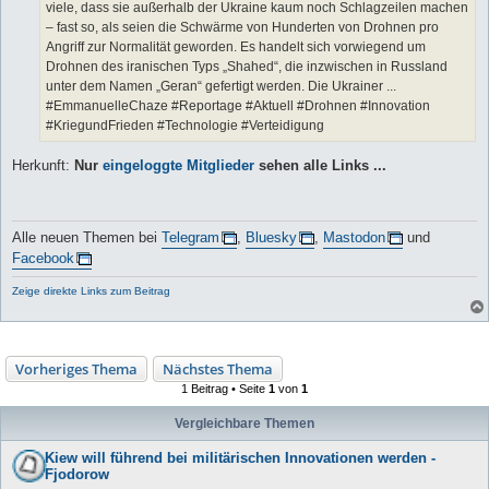
viele, dass sie außerhalb der Ukraine kaum noch Schlagzeilen machen
– fast so, als seien die Schwärme von Hunderten von Drohnen pro
Angriff zur Normalität geworden. Es handelt sich vorwiegend um
Drohnen des iranischen Typs „Shahed“, die inzwischen in Russland
unter dem Namen „Geran“ gefertigt werden. Die Ukrainer ...
#EmmanuelleChaze #Reportage #Aktuell #Drohnen #Innovation
#KriegundFrieden #Technologie #Verteidigung
Herkunft:
Nur
eingeloggte Mitglieder
sehen alle Links ...
Alle neuen Themen bei
Telegram
,
Bluesky
,
Mastodon
und
Facebook
Zeige direkte Links zum Beitrag
Vorheriges Thema
Nächstes Thema
1 Beitrag • Seite
1
von
1
Vergleichbare Themen
Kiew will führend bei militärischen Innovationen werden -
Fjodorow