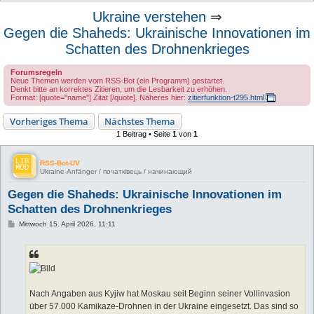
u
Ukraine verstehen
⇒
c
Gegen die Shaheds: Ukrainische Innovationen im
h
Schatten des Drohnenkrieges
e
Forumsregeln
Neue Themen werden vom RSS-Bot (ein Programm) gestartet.
Denkt bitte an korrektes Zitieren, um die Lesbarkeit zu erhöhen.
Format: [quote="name"] Zitat [/quote]. Näheres hier:
zitierfunktion-t295.html
Vorheriges Thema
Nächstes Thema
1 Beitrag • Seite
1
von
1
RSS-Bot-UV
Ukraine-Anfänger / початківець / начинающий
Gegen die Shaheds: Ukrainische Innovationen im
Schatten des Drohnenkrieges
B
Mittwoch 15. April 2026, 11:11
e
i
t
r
a
g
Nach Angaben aus Kyjiw hat Moskau seit Beginn seiner Vollinvasion
über 57.000 Kamikaze-Drohnen in der Ukraine eingesetzt. Das sind so