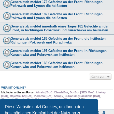
Generalstab meldet 172 Gefechte an der Front, Richtungen
Pokrowsk und Lyman die heißesten
Generalstab meldet 182 Gefechte an der Front, Richtungen
Pokrowsk und Lyman die heißesten
Generalstab meldet innerhalb eines Tages 181 Gefechte an der
Front, in Richtungen Pokrowsk und Kurachiwka am heißesten
Generalstab meldet 163 Gefechte an der Front, die heißesten
Richtungen Pokrowsk und Kurachiwka
Generalstab meldet 197 Gefechte an der Front, in Richtungen
Kurachiwka und Pokrowsk am heißesten
Generalstab meldet 166 Gefechte an der Front, Richtungen
Kurachiwka und Pokrowsk am heißesten
Gehe zu
WER IST ONLINE?
Mitglieder in diesem Forum:
Ahrefs [Bot]
,
ClaudeBot
,
DotBot [SEO Moz]
,
Livelap
[Bot]
,
Majestic-12 [Bot]
,
Pleroma [Bot]
,
Scrapy
,
SERankingBacklinks [Bot]
,
Skywatch-Bluesky [Bot]
,
TelegramBot
,
Yandex [Bot]
und 45 Gäste
Diese Website nutzt Cookies, um Ihnen den
bestmöglichen Komfort bei der Nutzung zu
Foren-Übersicht