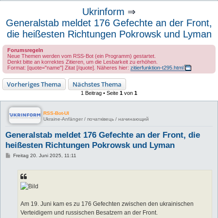
u
Ukrinform
⇒
c
Generalstab meldet 176 Gefechte an der Front,
h
die heißesten Richtungen Pokrowsk und Lyman
e
Forumsregeln
Neue Themen werden vom RSS-Bot (ein Programm) gestartet.
Denkt bitte an korrektes Zitieren, um die Lesbarkeit zu erhöhen.
Format: [quote="name"] Zitat [/quote]. Näheres hier:
zitierfunktion-t295.html
Vorheriges Thema
Nächstes Thema
1 Beitrag • Seite
1
von
1
RSS-Bot-UI
Ukraine-Anfänger / початківець / начинающий
Generalstab meldet 176 Gefechte an der Front, die
heißesten Richtungen Pokrowsk und Lyman
B
Freitag 20. Juni 2025, 11:11
e
i
t
r
a
g
Am 19. Juni kam es zu 176 Gefechten zwischen den ukrainischen
Verteidigern und russischen Besatzern an der Front.