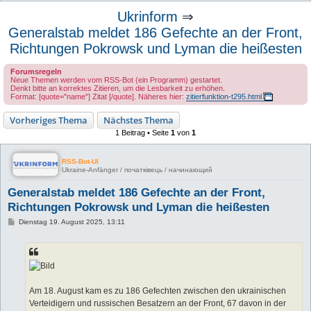
u
Ukrinform
⇒
c
Generalstab meldet 186 Gefechte an der Front,
h
Richtungen Pokrowsk und Lyman die heißesten
e
Forumsregeln
Neue Themen werden vom RSS-Bot (ein Programm) gestartet.
Denkt bitte an korrektes Zitieren, um die Lesbarkeit zu erhöhen.
Format: [quote="name"] Zitat [/quote]. Näheres hier:
zitierfunktion-t295.html
Vorheriges Thema
Nächstes Thema
1 Beitrag • Seite
1
von
1
RSS-Bot-UI
Ukraine-Anfänger / початківець / начинающий
Generalstab meldet 186 Gefechte an der Front,
Richtungen Pokrowsk und Lyman die heißesten
B
Dienstag 19. August 2025, 13:11
e
i
t
r
a
g
Am 18. August kam es zu 186 Gefechten zwischen den ukrainischen
Verteidigern und russischen Besatzern an der Front, 67 davon in der