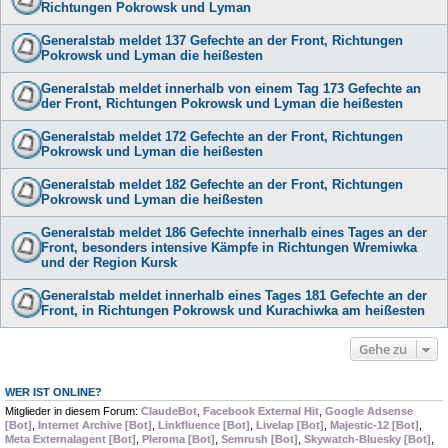
Richtungen Pokrowsk und Lyman
Generalstab meldet 137 Gefechte an der Front, Richtungen
Pokrowsk und Lyman die heißesten
Generalstab meldet innerhalb von einem Tag 173 Gefechte an
der Front, Richtungen Pokrowsk und Lyman die heißesten
Generalstab meldet 172 Gefechte an der Front, Richtungen
Pokrowsk und Lyman die heißesten
Generalstab meldet 182 Gefechte an der Front, Richtungen
Pokrowsk und Lyman die heißesten
Generalstab meldet 186 Gefechte innerhalb eines Tages an der
Front, besonders intensive Kämpfe in Richtungen Wremiwka
und der Region Kursk
Generalstab meldet innerhalb eines Tages 181 Gefechte an der
Front, in Richtungen Pokrowsk und Kurachiwka am heißesten
Gehe zu
WER IST ONLINE?
Mitglieder in diesem Forum:
ClaudeBot
,
Facebook External Hit
,
Google Adsense
[Bot]
,
Internet Archive [Bot]
,
Linkfluence [Bot]
,
Livelap [Bot]
,
Majestic-12 [Bot]
,
Meta Externalagent [Bot]
,
Pleroma [Bot]
,
Semrush [Bot]
,
Skywatch-Bluesky [Bot]
,