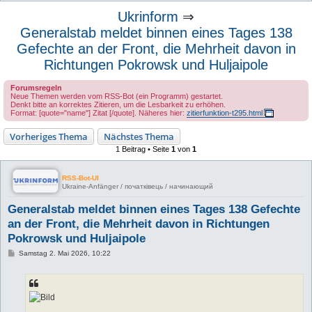
u
Ukrinform
⇒
c
Generalstab meldet binnen eines Tages 138
h
Gefechte an der Front, die Mehrheit davon in
e
Richtungen Pokrowsk und Huljaipole
Forumsregeln
Neue Themen werden vom RSS-Bot (ein Programm) gestartet.
Denkt bitte an korrektes Zitieren, um die Lesbarkeit zu erhöhen.
Format: [quote="name"] Zitat [/quote]. Näheres hier:
zitierfunktion-t295.html
Vorheriges Thema
Nächstes Thema
1 Beitrag • Seite
1
von
1
RSS-Bot-UI
Ukraine-Anfänger / початківець / начинающий
Generalstab meldet binnen eines Tages 138 Gefechte
an der Front, die Mehrheit davon in Richtungen
Pokrowsk und Huljaipole
B
Samstag 2. Mai 2026, 10:22
e
i
t
r
a
g