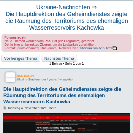
u
Ukraine-Nachrichten
⇒
c
Die Hauptdirektion des Geheimdienstes zeigte
h
die Räumung des Territoriums des ehemaligen
e
Wasserreservoirs Kachowka
Forumsregeln
Neue Themen werden vom RSS-Bot (ein Programm) gestartet.
Denkt bitte an korrektes Zitieren, um die Lesbarkeit zu erhöhen.
Format: [quote="name"] Zitat [/quote]. Näheres hier:
zitierfunktion-t295.html
Vorheriges Thema
Nächstes Thema
1 Beitrag • Seite
1
von
1
RSS-Bot-UN
Ukraine-Studierender / учень / учащийся
Die Hauptdirektion des Geheimdienstes zeigte die
Räumung des Territoriums des ehemaligen
Wasserreservoirs Kachowka
B
Dienstag 4. November 2025, 15:05
e
i
t
r
a
g