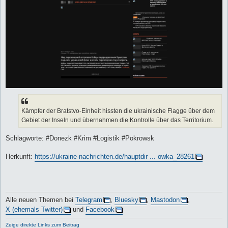
Kämpfer der Bratstvo-Einheit hissten die ukrainische Flagge über dem
Gebiet der Inseln und übernahmen die Kontrolle über das Territorium.
Schlagworte: #Donezk #Krim #Logistik #Pokrowsk
Herkunft:
https://ukraine-nachrichten.de/hauptdir ... owka_28261
Alle neuen Themen bei
Telegram
,
Bluesky
,
Mastodon
,
X (ehemals Twitter)
und
Facebook
Zeige direkte Links zum Beitrag