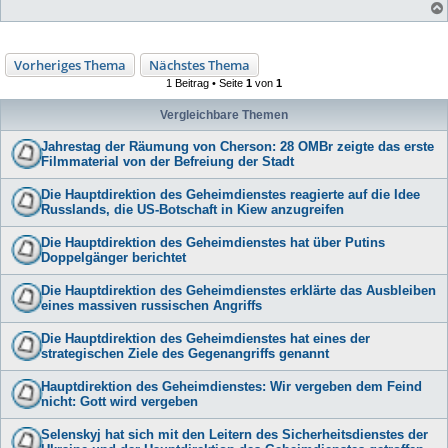
Vorheriges Thema
Nächstes Thema
1 Beitrag • Seite
1
von
1
Vergleichbare Themen
Jahrestag der Räumung von Cherson: 28 OMBr zeigte das erste
Filmmaterial von der Befreiung der Stadt
Die Hauptdirektion des Geheimdienstes reagierte auf die Idee
Russlands, die US-Botschaft in Kiew anzugreifen
Die Hauptdirektion des Geheimdienstes hat über Putins
Doppelgänger berichtet
Die Hauptdirektion des Geheimdienstes erklärte das Ausbleiben
eines massiven russischen Angriffs
Die Hauptdirektion des Geheimdienstes hat eines der
strategischen Ziele des Gegenangriffs genannt
Hauptdirektion des Geheimdienstes: Wir vergeben dem Feind
nicht: Gott wird vergeben
Selenskyj hat sich mit den Leitern des Sicherheitsdienstes der