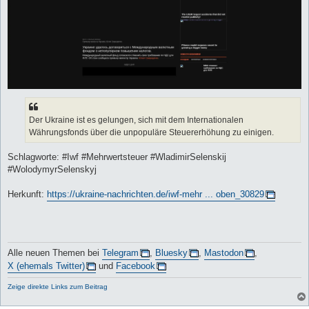
Der Ukraine ist es gelungen, sich mit dem Internationalen
Währungsfonds über die unpopuläre Steuererhöhung zu einigen.
Schlagworte: #Iwf #Mehrwertsteuer #WladimirSelenskij
#WolodymyrSelenskyj
Herkunft:
https://ukraine-nachrichten.de/iwf-mehr ... oben_30829
Alle neuen Themen bei
Telegram
,
Bluesky
,
Mastodon
,
X (ehemals Twitter)
und
Facebook
Zeige direkte Links zum Beitrag