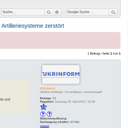
Suche
Erweiterte Suche
rtilleriesysteme zerstört
1 Beitrag • Seite
1
von
1
RSS-Bot-UI
Ukraine-Anfänger / початківець / начинающий
Beiträge:
51
ete und
Registriert:
Samstag 28. April 2012, 14:49
14
Bildschirmauflösung:
Danksagung erhalten:
43 Mal