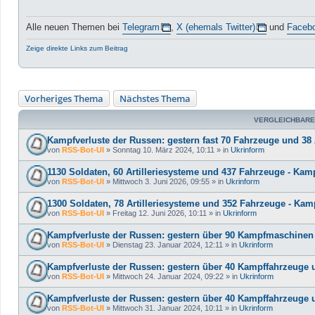
Alle neuen Themen bei
Telegram
,
X (ehemals Twitter)
und
Faceb
Zeige direkte Links zum Beitrag
Vorheriges Thema
Nächstes Thema
VERGLEICHBARE
Kampfverluste der Russen: gestern fast 70 Fahrzeuge und 38 A
von
RSS-Bot-UI
»
Sonntag 10. März 2024, 10:11
» in
Ukrinform
1130 Soldaten, 60 Artilleriesysteme und 437 Fahrzeuge - Kam
von
RSS-Bot-UI
»
Mittwoch 3. Juni 2026, 09:55
» in
Ukrinform
1300 Soldaten, 78 Artilleriesysteme und 352 Fahrzeuge - Kam
von
RSS-Bot-UI
»
Freitag 12. Juni 2026, 10:11
» in
Ukrinform
Kampfverluste der Russen: gestern über 90 Kampfmaschinen u
von
RSS-Bot-UI
»
Dienstag 23. Januar 2024, 12:11
» in
Ukrinform
Kampfverluste der Russen: gestern über 40 Kampffahrzeuge un
von
RSS-Bot-UI
»
Mittwoch 24. Januar 2024, 09:22
» in
Ukrinform
Kampfverluste der Russen: gestern über 40 Kampffahrzeuge un
von
RSS-Bot-UI
»
Mittwoch 31. Januar 2024, 10:11
» in
Ukrinform