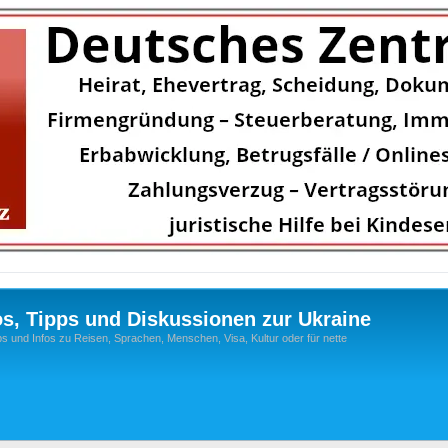
os, Tipps und Diskussionen zur Ukraine
s und Infos zu Reisen, Sprachen, Menschen, Visa, Kultur oder für nette