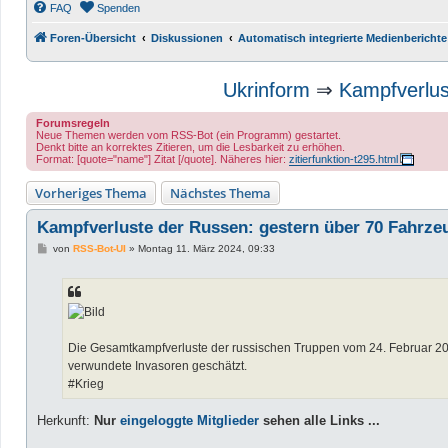
FAQ
Spenden
Foren-Übersicht
Diskussionen
Automatisch integrierte Medienberichte
Ukrinform
⇒
Kampfverlus
Forumsregeln
Neue Themen werden vom RSS-Bot (ein Programm) gestartet.
Denkt bitte an korrektes Zitieren, um die Lesbarkeit zu erhöhen.
Format: [quote="name"] Zitat [/quote]. Näheres hier:
zitierfunktion-t295.html
Vorheriges Thema
Nächstes Thema
Kampfverluste der Russen: gestern über 70 Fahrzeu
B
von
RSS-Bot-UI
»
Montag 11. März 2024, 09:33
e
i
t
r
a
g
Die Gesamtkampfverluste der russischen Truppen vom 24. Februar 20
verwundete Invasoren geschätzt.
#Krieg
Herkunft:
Nur
eingeloggte Mitglieder
sehen alle Links ...