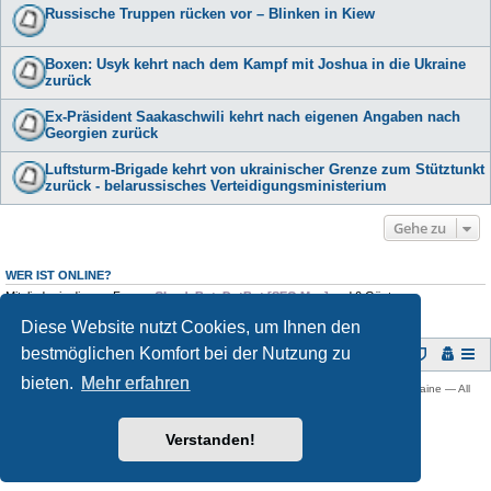
Russische Truppen rücken vor – Blinken in Kiew
Boxen: Usyk kehrt nach dem Kampf mit Joshua in die Ukraine
zurück
Ex-Präsident Saakaschwili kehrt nach eigenen Angaben nach
Georgien zurück
Luftsturm-Brigade kehrt von ukrainischer Grenze zum Stütztunkt
zurück - belarussisches Verteidigungsministerium
Gehe zu
WER IST ONLINE?
Mitglieder in diesem Forum:
ClaudeBot
,
DotBot [SEO Moz]
und 0 Gäste
Diese Website nutzt Cookies, um Ihnen den
bestmöglichen Komfort bei der Nutzung zu
Foren-Übersicht
bieten.
Mehr erfahren
Copyright © 2009 -
2026 Ukraine-Forum: Infos, Tipps und Diskussionen zur Ukraine — All
rights reserved.
Powered by
phpBB
® Forum Software © phpBB Limited
Verstanden!
Deutsche Übersetzung durch
phpBB.de
Datenschutz
|
Nutzungsbedingungen