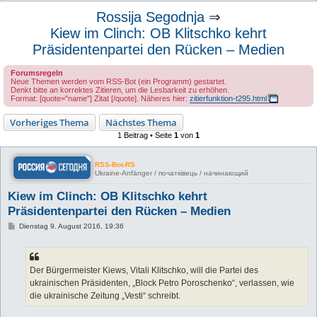
u
Rossija Segodnja
⇒
c
Kiew im Clinch: OB Klitschko kehrt
h
Präsidentenpartei den Rücken – Medien
e
Forumsregeln
Neue Themen werden vom RSS-Bot (ein Programm) gestartet.
Denkt bitte an korrektes Zitieren, um die Lesbarkeit zu erhöhen.
Format: [quote="name"] Zitat [/quote]. Näheres hier:
zitierfunktion-t295.html
Vorheriges Thema
Nächstes Thema
1 Beitrag • Seite
1
von
1
RSS-Bot-RS
Ukraine-Anfänger / початківець / начинающий
Kiew im Clinch: OB Klitschko kehrt
Präsidentenpartei den Rücken – Medien
B
Dienstag 9. August 2016, 19:36
e
i
t
r
a
Der Bürgermeister Kiews, Vitali Klitschko, will die Partei des
g
ukrainischen Präsidenten, „Block Petro Poroschenko“, verlassen, wie
die ukrainische Zeitung „Vesti“ schreibt.