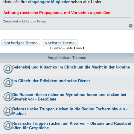
Herkunft:
Nur
eingeloggte Mitglieder
sehen alle Links ...
Achtung russische Propaganda, mit Vorsicht zu genießen!
Zeige direkte Links zum Beitrag
Vorheriges Thema
Nächstes Thema
1 Beitrag • Seite
1
von
1
Vergleichbare Themen
Selenskyj und Klitschko im Clinch um die Macht in der Ukraine
Im Clinch: der Präsident und seine Diener
Die Russen rücken näher an Myrnohrad heran und rücken bei
Siwersk vor - DeepState
Belarussische Truppen rücken in die Region Tschernihiw ein -
Medien
Russische Truppen rücken auf Kiew vor – Ukraine und Russland
offen für Gespräche