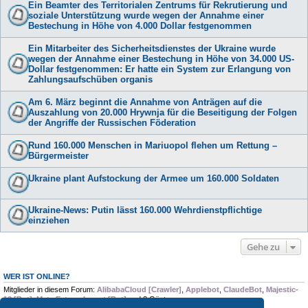
Ein Beamter des Territorialen Zentrums für Rekrutierung und
soziale Unterstützung wurde wegen der Annahme einer
Bestechung in Höhe von 4.000 Dollar festgenommen
Ein Mitarbeiter des Sicherheitsdienstes der Ukraine wurde
wegen der Annahme einer Bestechung in Höhe von 34.000 US-
Dollar festgenommen: Er hatte ein System zur Erlangung von
Zahlungsaufschüben organis
Am 6. März beginnt die Annahme von Anträgen auf die
Auszahlung von 20.000 Hrywnja für die Beseitigung der Folgen
der Angriffe der Russischen Föderation
Rund 160.000 Menschen in Mariuopol flehen um Rettung –
Bürgermeister
Ukraine plant Aufstockung der Armee um 160.000 Soldaten
Ukraine-News: Putin lässt 160.000 Wehrdienstpflichtige
einziehen
Gehe zu
WER IST ONLINE?
Mitglieder in diesem Forum:
AlibabaCloud [Crawler]
,
Applebot
,
ClaudeBot
,
Majestic-
12 [Bot]
,
Meta Externalagent [Bot]
und 3 Gäste