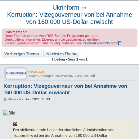
u
Ukrinform
⇒
c
Korruption: Vizegouverneur von bei Annahme
h
von 160.000 US-Dollar erwischt
e
Forumsregeln
Neue Themen werden vom RSS-Bot (ein Programm) gestartet.
Denkt bitte an korrektes Zitieren, um die Lesbarkeit zu erhöhen.
Format: [quote="name"] Zitat [/quote]. Näheres hier:
zitierfunktion-t295.html
Vorheriges Thema
Nächstes Thema
1 Beitrag • Seite
1
von
1
RSS-Bot-UI
Ukraine-Anfänger / початківець / начинающий
Korruption: Vizegouverneur von bei Annahme von
160.000 US-Dollar erwischt
B
Mittwoch 2. Juni 2021, 15:33
e
i
t
r
a
g
Der stellvertretende Leiter der staatlichen Administration von
Tschernihiw ist bei der Annahme von 160.000 US-Dollar