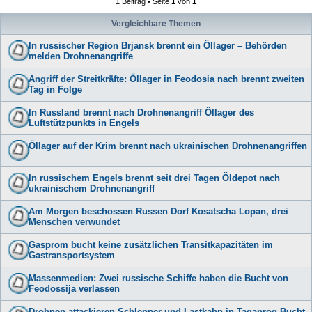
1 Beitrag • Seite
1
von
1
Vergleichbare Themen
In russischer Region Brjansk brennt ein Öllager – Behörden
melden Drohnenangriffe
Angriff der Streitkräfte: Öllager in Feodosia nach brennt zweiten
Tag in Folge
In Russland brennt nach Drohnenangriff Öllager des
Luftstützpunkts in Engels
Öllager auf der Krim brennt nach ukrainischen Drohnenangriffen
In russischem Engels brennt seit drei Tagen Öldepot nach
ukrainischem Drohnenangriff
Am Morgen beschossen Russen Dorf Kosatscha Lopan, drei
Menschen verwundet
Gasprom bucht keine zusätzlichen Transitkapazitäten im
Gastransportsystem
Massenmedien: Zwei russische Schiffe haben die Bucht von
Feodossija verlassen
Drohnen attackieren Schlepper und Lastkahn in Taganrog-Bucht