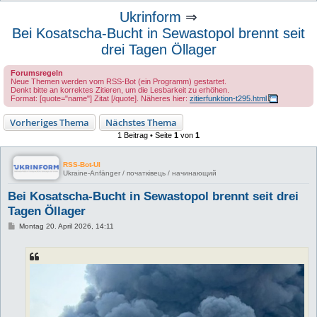
u
Ukrinform
⇒
c
Bei Kosatscha-Bucht in Sewastopol brennt seit
h
drei Tagen Öllager
e
Forumsregeln
Neue Themen werden vom RSS-Bot (ein Programm) gestartet.
Denkt bitte an korrektes Zitieren, um die Lesbarkeit zu erhöhen.
Format: [quote="name"] Zitat [/quote]. Näheres hier:
zitierfunktion-t295.html
Vorheriges Thema
Nächstes Thema
1 Beitrag • Seite
1
von
1
RSS-Bot-UI
Ukraine-Anfänger / початківець / начинающий
Bei Kosatscha-Bucht in Sewastopol brennt seit drei
Tagen Öllager
B
Montag 20. April 2026, 14:11
e
i
t
r
a
g