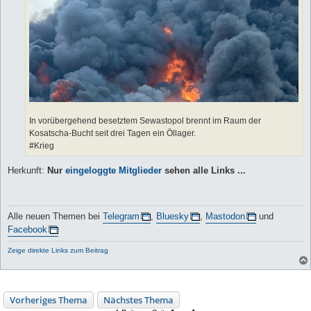
In vorübergehend besetztem Sewastopol brennt im Raum der
Kosatscha-Bucht seit drei Tagen ein Öllager.
#Krieg
Herkunft:
Nur
eingeloggte Mitglieder
sehen alle Links ...
Alle neuen Themen bei
Telegram
,
Bluesky
,
Mastodon
und
Facebook
Zeige direkte Links zum Beitrag
Vorheriges Thema
Nächstes Thema