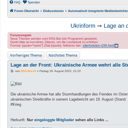
FAQ
Spenden
Foren-Übersicht
Diskussionen
Automatisch integrierte Medienberichte
Ukrinform
⇒
Lage an d
Forumsregeln
Neue Themen werden vom RSS-Bot (ein Programm) gestartet.
Denkt bitte an korrektes Zitieren, um die Lesbarkeit zu erhöhen.
Format: [quote="name"] Zitat [/quote]. Näheres hier:
zitierfunktion-t295.html
Vorheriges Thema
Nächstes Thema
Lage an der Front: Ukrainische Armee wehrt alle 
B
von
RSS-Bot-UI
»
Freitag 19. August 2022, 21:22
e
i
t
r
a
g
Die ukrainische Armee hat alle Sturmhandlungen des Feindes im Osten
ukrainischen Streitkräfte in seinem Lagebericht am 19. August (Stand:
#Krieg
Herkunft:
Nur
eingeloggte Mitglieder
sehen alle Links ...