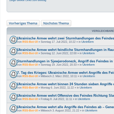
Zeige direkte Links zum Beitrag
Vorheriges Thema
Nächstes Thema
VERGLEICHBARE
Ukrainische Armee wehrt zwei Sturmhandlungen des Feindes
von
RSS-Bot-UI
»
Sonntag 17. Juli 2022, 10:22
» in
Ukrinform
Ukrainische Armee wehrt feindliche Sturmhandlungen in Rau
von
RSS-Bot-UI
»
Sonntag 12. Juni 2022, 22:00
» in
Ukrinform
Sturmhandlungen in Sjewjerodonezk, Angriff des Feindes in
von
RSS-Bot-UI
»
Sonntag 19. Juni 2022, 20:33
» in
Ukrinform
7. Tag des Krieges: Ukrainische Armee wehrt Angriffe des Fei
von
RSS-Bot-UI
»
Mittwoch 2. März 2022, 10:11
» in
Ukrinform
Ukrainische Armee wehrt binnen 24 Stunden sieben Angriffe d
von
RSS-Bot-UI
»
Montag 6. Juni 2022, 11:22
» in
Ukrinform
Ukrainische Armee wehrt Offensive des Feindes Richtung Sla
von
RSS-Bot-UI
»
Freitag 8. Juli 2022, 11:11
» in
Ukrinform
Ukrainische Armee wehrt alle Angriffe des Feindes ab – Gene
von
RSS-Bot-UI
»
Mittwoch 3. August 2022, 21:22
» in
Ukrinform