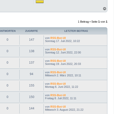
N
a
c
h
1 Beitrag • Seite
1
von
1
o
b
e
ANTWORTEN
ZUGRIFFE
LETZTER BEITRAG
n
von
RSS-Bot-UI
0
147
Sonntag 17. Juli 2022, 10:22
von
RSS-Bot-UI
0
138
Sonntag 12. Juni 2022, 22:00
von
RSS-Bot-UI
0
137
Sonntag 19. Juni 2022, 20:33
von
RSS-Bot-UI
0
94
Mittwoch 2. März 2022, 10:11
von
RSS-Bot-UI
0
155
Montag 6. Juni 2022, 11:22
von
RSS-Bot-UI
0
150
Freitag 8. Juli 2022, 11:11
von
RSS-Bot-UI
0
144
Mittwoch 3. August 2022, 21:22