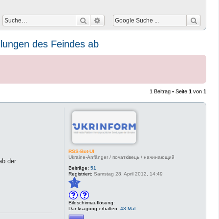
Suche
Erweiterte Suche
dlungen des Feindes ab
1 Beitrag • Seite
1
von
1
RSS-Bot-UI
Ukraine-Anfänger / початківець / начинающий
ab der
Beiträge:
51
Registriert:
Samstag 28. April 2012, 14:49
14
Bildschirmauflösung:
Danksagung erhalten:
43 Mal