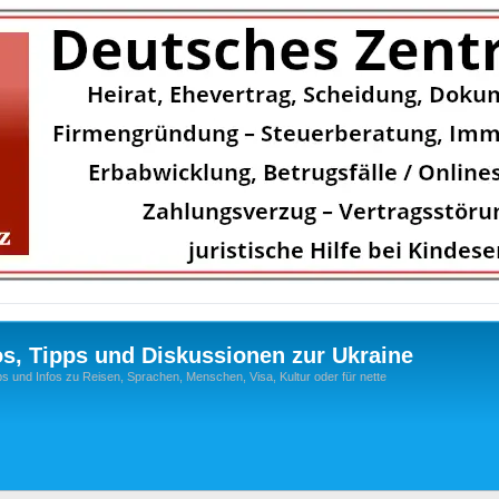
os, Tipps und Diskussionen zur Ukraine
s und Infos zu Reisen, Sprachen, Menschen, Visa, Kultur oder für nette