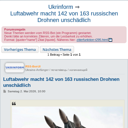
u
Ukrinform
⇒
c
Luftabwehr macht 142 von 163 russischen
h
Drohnen unschädlich
e
Forumsregeln
Neue Themen werden vom RSS-Bot (ein Programm) gestartet.
Denkt bitte an korrektes Zitieren, um die Lesbarkeit zu erhöhen.
Format: [quote="name"] Zitat [/quote]. Näheres hier:
zitierfunktion-t295.html
Vorheriges Thema
Nächstes Thema
1 Beitrag • Seite
1
von
1
RSS-Bot-UI
Ukraine-Anfänger / початківець / начинающий
Luftabwehr macht 142 von 163 russischen Drohnen
unschädlich
B
Samstag 2. Mai 2026, 10:00
e
i
t
r
a
g