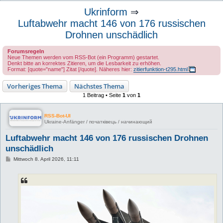
u
Ukrinform
⇒
c
Luftabwehr macht 146 von 176 russischen
h
Drohnen unschädlich
e
Forumsregeln
Neue Themen werden vom RSS-Bot (ein Programm) gestartet.
Denkt bitte an korrektes Zitieren, um die Lesbarkeit zu erhöhen.
Format: [quote="name"] Zitat [/quote]. Näheres hier:
zitierfunktion-t295.html
Vorheriges Thema
Nächstes Thema
1 Beitrag • Seite
1
von
1
RSS-Bot-UI
Ukraine-Anfänger / початківець / начинающий
Luftabwehr macht 146 von 176 russischen Drohnen
unschädlich
B
Mittwoch 8. April 2026, 11:11
e
i
t
r
a
g