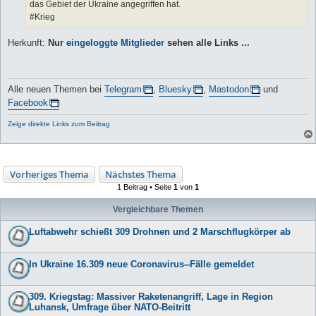
das Gebiet der Ukraine angegriffen hat.
#Krieg
Herkunft:
Nur
eingeloggte Mitglieder
sehen alle Links ...
Alle neuen Themen bei
Telegram
,
Bluesky
,
Mastodon
und
Facebook
Zeige direkte Links zum Beitrag
Vorheriges Thema
Nächstes Thema
1 Beitrag • Seite
1
von
1
Vergleichbare Themen
Luftabwehr schießt 309 Drohnen und 2 Marschflugkörper ab
In Ukraine 16.309 neue Coronavirus--Fälle gemeldet
309. Kriegstag: Massiver Raketenangriff, Lage in Region
Luhansk, Umfrage über NATO-Beitritt