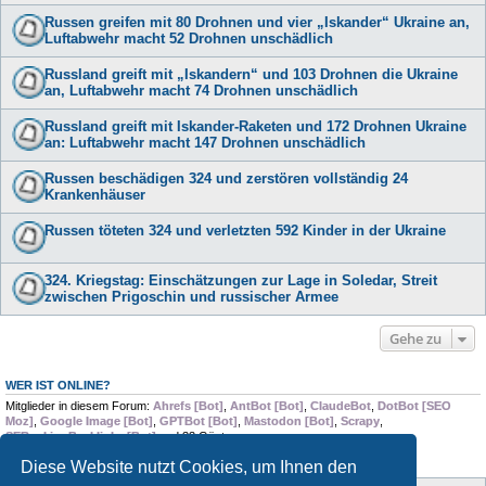
Russen greifen mit 80 Drohnen und vier „Iskander“ Ukraine an,
Luftabwehr macht 52 Drohnen unschädlich
Russland greift mit „Iskandern“ und 103 Drohnen die Ukraine
an, Luftabwehr macht 74 Drohnen unschädlich
Russland greift mit Iskander-Raketen und 172 Drohnen Ukraine
an: Luftabwehr macht 147 Drohnen unschädlich
Russen beschädigen 324 und zerstören vollständig 24
Krankenhäuser
Russen töteten 324 und verletzten 592 Kinder in der Ukraine
324. Kriegstag: Einschätzungen zur Lage in Soledar, Streit
zwischen Prigoschin und russischer Armee
Gehe zu
WER IST ONLINE?
Mitglieder in diesem Forum:
Ahrefs [Bot]
,
AntBot [Bot]
,
ClaudeBot
,
DotBot [SEO
Moz]
,
Google Image [Bot]
,
GPTBot [Bot]
,
Mastodon [Bot]
,
Scrapy
,
SERankingBacklinks [Bot]
und 33 Gäste
Diese Website nutzt Cookies, um Ihnen den