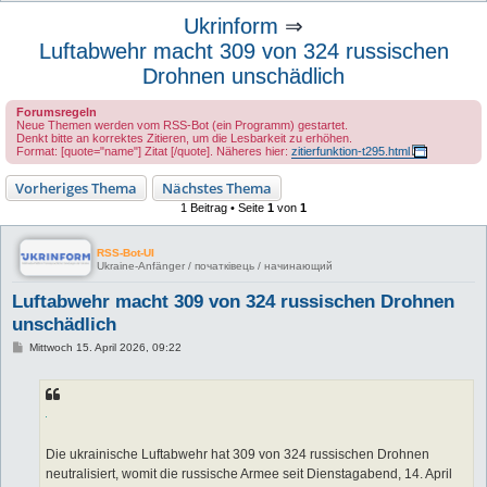
u
Ukrinform
⇒
c
Luftabwehr macht 309 von 324 russischen
h
Drohnen unschädlich
e
Forumsregeln
Neue Themen werden vom RSS-Bot (ein Programm) gestartet.
Denkt bitte an korrektes Zitieren, um die Lesbarkeit zu erhöhen.
Format: [quote="name"] Zitat [/quote]. Näheres hier:
zitierfunktion-t295.html
Vorheriges Thema
Nächstes Thema
1 Beitrag • Seite
1
von
1
RSS-Bot-UI
Ukraine-Anfänger / початківець / начинающий
Luftabwehr macht 309 von 324 russischen Drohnen
unschädlich
B
Mittwoch 15. April 2026, 09:22
e
i
t
r
a
g
Die ukrainische Luftabwehr hat 309 von 324 russischen Drohnen
neutralisiert, womit die russische Armee seit Dienstagabend, 14. April