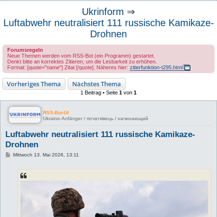
u
Ukrinform
⇒
c
Luftabwehr neutralisiert 111 russische Kamikaze-
h
Drohnen
e
Forumsregeln
Neue Themen werden vom RSS-Bot (ein Programm) gestartet.
Denkt bitte an korrektes Zitieren, um die Lesbarkeit zu erhöhen.
Format: [quote="name"] Zitat [/quote]. Näheres hier:
zitierfunktion-t295.html
Vorheriges Thema
Nächstes Thema
1 Beitrag • Seite
1
von
1
RSS-Bot-UI
Ukraine-Anfänger / початківець / начинающий
Luftabwehr neutralisiert 111 russische Kamikaze-
Drohnen
B
Mittwoch 13. Mai 2026, 13:11
e
i
t
r
a
g