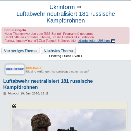
u
Ukrinform
⇒
c
Luftabwehr neutralisiert 181 russische
h
Kampfdrohnen
e
Forumsregeln
Neue Themen werden vom RSS-Bot (ein Programm) gestartet.
Denkt bitte an korrektes Zitieren, um die Lesbarkeit zu erhöhen.
Format: [quote="name"] Zitat [/quote]. Näheres hier:
zitierfunktion-t295.html
Vorheriges Thema
Nächstes Thema
1 Beitrag • Seite
1
von
1
RSS-Bot-UI
Ukraine-Anfänger / початківець / начинающий
Luftabwehr neutralisiert 181 russische
Kampfdrohnen
B
Mittwoch 10. Juni 2026, 12:11
e
i
t
r
a
g