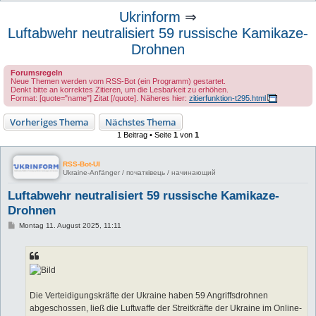
u
Ukrinform
⇒
c
Luftabwehr neutralisiert 59 russische Kamikaze-
h
Drohnen
e
Forumsregeln
Neue Themen werden vom RSS-Bot (ein Programm) gestartet.
Denkt bitte an korrektes Zitieren, um die Lesbarkeit zu erhöhen.
Format: [quote="name"] Zitat [/quote]. Näheres hier:
zitierfunktion-t295.html
Vorheriges Thema
Nächstes Thema
1 Beitrag • Seite
1
von
1
RSS-Bot-UI
Ukraine-Anfänger / початківець / начинающий
Luftabwehr neutralisiert 59 russische Kamikaze-
Drohnen
B
Montag 11. August 2025, 11:11
e
i
t
r
a
g
Die Verteidigungskräfte der Ukraine haben 59 Angriffsdrohnen
abgeschossen, ließ die Luftwaffe der Streitkräfte der Ukraine im Online-