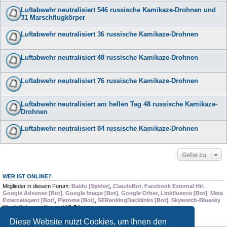
Luftabwehr neutralisiert 546 russische Kamikaze-Drohnen und
31 Marschflugkörper
Luftabwehr neutralisiert 36 russische Kamikaze-Drohnen
Luftabwehr neutralisiert 48 russische Kamikaze-Drohnen
Luftabwehr neutralisiert 76 russische Kamikaze-Drohnen
Luftabwehr neutralisiert am hellen Tag 48 russische Kamikaze-
Drohnen
Luftabwehr neutralisiert 84 russische Kamikaze-Drohnen
Gehe zu
WER IST ONLINE?
Mitglieder in diesem Forum:
Baidu [Spider]
,
ClaudeBot
,
Facebook External Hit
,
Google Adsense [Bot]
,
Google Image [Bot]
,
Google Other
,
Linkfluence [Bot]
,
Meta
Externalagent [Bot]
,
Pleroma [Bot]
,
SERankingBacklinks [Bot]
,
Skywatch-Bluesky
[Bot]
,
TelegramBot
und 12 Gäste
Diese Website nutzt Cookies, um Ihnen den