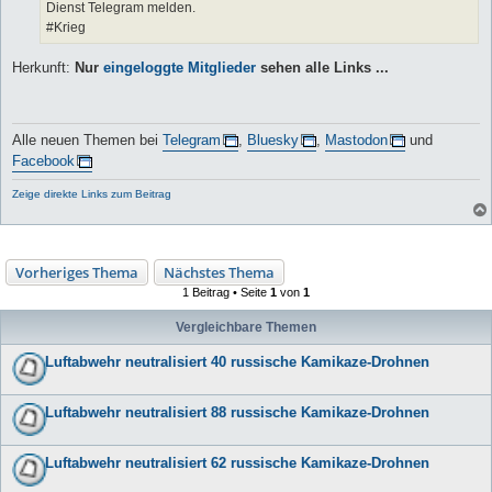
Dienst Telegram melden.
#Krieg
Herkunft:
Nur
eingeloggte Mitglieder
sehen alle Links ...
Alle neuen Themen bei
Telegram
,
Bluesky
,
Mastodon
und
Facebook
Zeige direkte Links zum Beitrag
Vorheriges Thema
Nächstes Thema
1 Beitrag • Seite
1
von
1
Vergleichbare Themen
Luftabwehr neutralisiert 40 russische Kamikaze-Drohnen
Luftabwehr neutralisiert 88 russische Kamikaze-Drohnen
Luftabwehr neutralisiert 62 russische Kamikaze-Drohnen