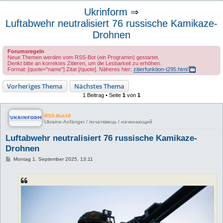
u
Ukrinform
⇒
c
Luftabwehr neutralisiert 76 russische Kamikaze-
h
Drohnen
e
Forumsregeln
Neue Themen werden vom RSS-Bot (ein Programm) gestartet.
Denkt bitte an korrektes Zitieren, um die Lesbarkeit zu erhöhen.
Format: [quote="name"] Zitat [/quote]. Näheres hier:
zitierfunktion-t295.html
Vorheriges Thema
Nächstes Thema
1 Beitrag • Seite
1
von
1
RSS-Bot-UI
Ukraine-Anfänger / початківець / начинающий
Luftabwehr neutralisiert 76 russische Kamikaze-
Drohnen
B
Montag 1. September 2025, 13:11
e
i
t
r
a
g