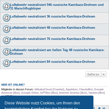
Luftabwehr neutralisiert 546 russische Kamikaze-Drohnen und
31 Marschflugkörper
Luftabwehr neutralisiert 36 russische Kamikaze-Drohnen
Luftabwehr neutralisiert 48 russische Kamikaze-Drohnen
Luftabwehr neutralisiert 76 russische Kamikaze-Drohnen
Luftabwehr neutralisiert am hellen Tag 48 russische Kamikaze-
Drohnen
Luftabwehr neutralisiert 84 russische Kamikaze-Drohnen
Gehe zu
WER IST ONLINE?
Mitglieder in diesem Forum:
AlibabaCloud [Crawler]
,
Applebot
,
ClaudeBot
,
Google
Adsense [Bot]
,
Google Other
,
GPTBot [Bot]
,
Internet Archive [Bot]
,
Yandex [Bot]
und 23 Gäste
Diese Website nutzt Cookies, um Ihnen den
bestmöglichen Komfort bei der Nutzung zu