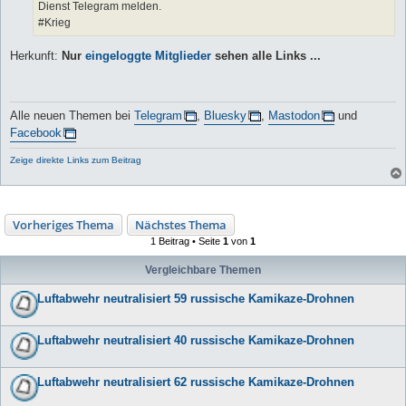
Dienst Telegram melden.
#Krieg
Herkunft:
Nur
eingeloggte Mitglieder
sehen alle Links ...
Alle neuen Themen bei
Telegram
,
Bluesky
,
Mastodon
und
Facebook
Zeige direkte Links zum Beitrag
Vorheriges Thema
Nächstes Thema
1 Beitrag • Seite
1
von
1
Vergleichbare Themen
Luftabwehr neutralisiert 59 russische Kamikaze-Drohnen
Luftabwehr neutralisiert 40 russische Kamikaze-Drohnen
Luftabwehr neutralisiert 62 russische Kamikaze-Drohnen