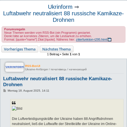
u
Ukrinform
⇒
c
Luftabwehr neutralisiert 88 russische Kamikaze-
h
Drohnen
e
Forumsregeln
Neue Themen werden vom RSS-Bot (ein Programm) gestartet.
Denkt bitte an korrektes Zitieren, um die Lesbarkeit zu erhöhen.
Format: [quote="name"] Zitat [/quote]. Näheres hier:
zitierfunktion-t295.html
Vorheriges Thema
Nächstes Thema
1 Beitrag • Seite
1
von
1
RSS-Bot-UI
Ukraine-Anfänger / початківець / начинающий
Luftabwehr neutralisiert 88 russische Kamikaze-
Drohnen
B
Montag 18. August 2025, 14:11
e
i
t
r
a
g
Die Luftverteidigungskräfte der Ukraine haben 88 Angriffsdrohnen
neutralisiert, ließ die Luftwaffe der Streitkräfte der Ukraine im Online-