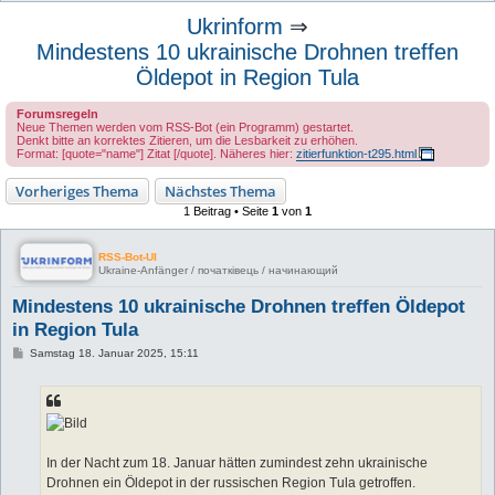
u
Ukrinform
⇒
c
Mindestens 10 ukrainische Drohnen treffen
h
Öldepot in Region Tula
e
Forumsregeln
Neue Themen werden vom RSS-Bot (ein Programm) gestartet.
Denkt bitte an korrektes Zitieren, um die Lesbarkeit zu erhöhen.
Format: [quote="name"] Zitat [/quote]. Näheres hier:
zitierfunktion-t295.html
Vorheriges Thema
Nächstes Thema
1 Beitrag • Seite
1
von
1
RSS-Bot-UI
Ukraine-Anfänger / початківець / начинающий
Mindestens 10 ukrainische Drohnen treffen Öldepot
in Region Tula
B
Samstag 18. Januar 2025, 15:11
e
i
t
r
a
g
In der Nacht zum 18. Januar hätten zumindest zehn ukrainische
Drohnen ein Öldepot in der russischen Region Tula getroffen.