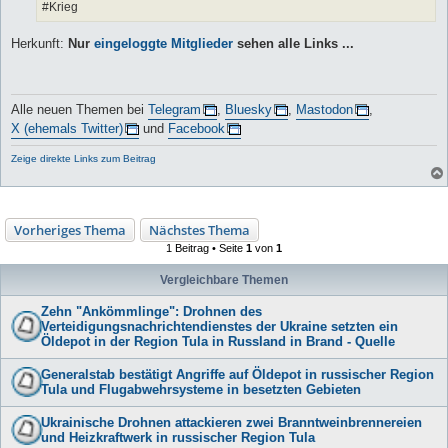
#Krieg
Herkunft:
Nur
eingeloggte Mitglieder
sehen alle Links ...
Alle neuen Themen bei
Telegram
,
Bluesky
,
Mastodon
,
X (ehemals Twitter)
und
Facebook
Zeige direkte Links zum Beitrag
Vorheriges Thema
Nächstes Thema
1 Beitrag • Seite
1
von
1
Vergleichbare Themen
Zehn "Ankömmlinge": Drohnen des
Verteidigungsnachrichtendienstes der Ukraine setzten ein
Öldepot in der Region Tula in Russland in Brand - Quelle
Generalstab bestätigt Angriffe auf Öldepot in russischer Region
Tula und Flugabwehrsysteme in besetzten Gebieten
Ukrainische Drohnen attackieren zwei Branntweinbrennereien
und Heizkraftwerk in russischer Region Tula