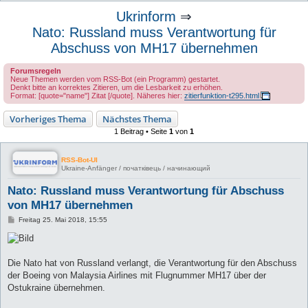
u
Ukrinform
⇒
c
Nato: Russland muss Verantwortung für
h
Abschuss von MH17 übernehmen
e
Forumsregeln
Neue Themen werden vom RSS-Bot (ein Programm) gestartet.
Denkt bitte an korrektes Zitieren, um die Lesbarkeit zu erhöhen.
Format: [quote="name"] Zitat [/quote]. Näheres hier:
zitierfunktion-t295.html
Vorheriges Thema
Nächstes Thema
1 Beitrag • Seite
1
von
1
RSS-Bot-UI
Ukraine-Anfänger / початківець / начинающий
Nato: Russland muss Verantwortung für Abschuss
von MH17 übernehmen
B
Freitag 25. Mai 2018, 15:55
e
i
t
r
a
Die Nato hat von Russland verlangt, die Verantwortung für den Abschuss
g
der Boeing von Malaysia Airlines mit Flugnummer MH17 über der
Ostukraine übernehmen.