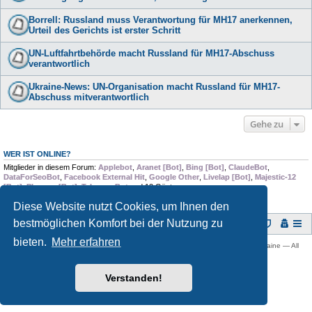
Borrell: Russland muss Verantwortung für MH17 anerkennen,
Urteil des Gerichts ist erster Schritt
UN-Luftfahrtbehörde macht Russland für MH17-Abschuss
verantwortlich
Ukraine-News: UN-Organisation macht Russland für MH17-
Abschuss mitverantwortlich
Gehe zu
WER IST ONLINE?
Mitglieder in diesem Forum:
Applebot
,
Aranet [Bot]
,
Bing [Bot]
,
ClaudeBot
,
DataForSeoBot
,
Facebook External Hit
,
Google Other
,
Livelap [Bot]
,
Majestic-12
[Bot]
,
Pleroma [Bot]
,
TelegramBot
und 12 Gäste
Diese Website nutzt Cookies, um Ihnen den
bestmöglichen Komfort bei der Nutzung zu
Foren-Übersicht
bieten.
Mehr erfahren
Copyright © 2009 -
2026 Ukraine-Forum: Infos, Tipps und Diskussionen zur Ukraine — All
rights reserved.
Powered by
phpBB
® Forum Software © phpBB Limited
Verstanden!
Deutsche Übersetzung durch
phpBB.de
Datenschutz
|
Nutzungsbedingungen