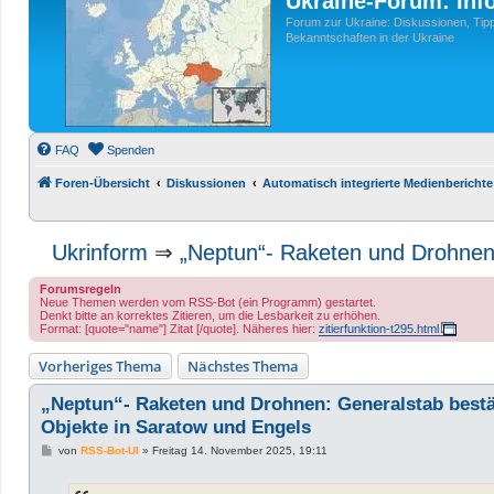
Ukraine-Forum: Inf
Forum zur Ukraine: Diskussionen, Tipp
Bekanntschaften in der Ukraine
FAQ
Spenden
Foren-Übersicht
Diskussionen
Automatisch integrierte Medienberichte
Ukrinform
⇒
„Neptun“- Raketen und Drohnen:
Forumsregeln
Neue Themen werden vom RSS-Bot (ein Programm) gestartet.
Denkt bitte an korrektes Zitieren, um die Lesbarkeit zu erhöhen.
Format: [quote="name"] Zitat [/quote]. Näheres hier:
zitierfunktion-t295.html
Vorheriges Thema
Nächstes Thema
„Neptun“- Raketen und Drohnen: Generalstab bestät
Objekte in Saratow und Engels
B
von
RSS-Bot-UI
»
Freitag 14. November 2025, 19:11
e
i
t