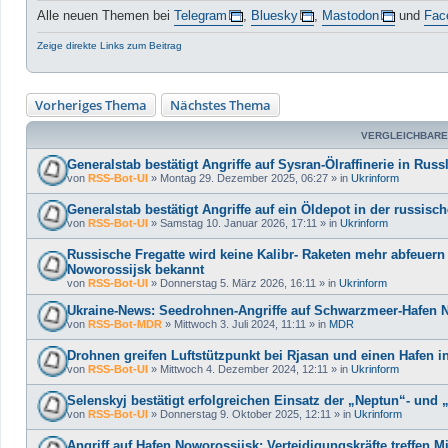
Alle neuen Themen bei
Telegram
,
Bluesky
,
Mastodon
und
Fac
Zeige direkte Links zum Beitrag
Vorheriges Thema
Nächstes Thema
VERGLEICHBARE
Generalstab bestätigt Angriffe auf Sysran-Ölraffinerie in Ru
von
RSS-Bot-UI
»
Montag 29. Dezember 2025, 06:27
» in
Ukrinform
Generalstab bestätigt Angriffe auf ein Öldepot in der russi
von
RSS-Bot-UI
»
Samstag 10. Januar 2026, 17:11
» in
Ukrinform
Russische Fregatte wird keine Kalibr- Raketen mehr abfeuern
Noworossijsk bekannt
von
RSS-Bot-UI
»
Donnerstag 5. März 2026, 16:11
» in
Ukrinform
Ukraine-News: Seedrohnen-Angriffe auf Schwarzmeer-Hafen 
von
RSS-Bot-MDR
»
Mittwoch 3. Juli 2024, 11:11
» in
MDR
Drohnen greifen Luftstützpunkt bei Rjasan und einen Hafen i
von
RSS-Bot-UI
»
Mittwoch 4. Dezember 2024, 12:11
» in
Ukrinform
Selenskyj bestätigt erfolgreichen Einsatz der „Neptun“- un
von
RSS-Bot-UI
»
Donnerstag 9. Oktober 2025, 12:11
» in
Ukrinform
Angriff auf Hafen Noworossijsk: Verteidigungskräfte treffen 