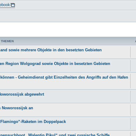
ebook
 THEMEN
ssland sowie mehrere Objekte in den besetzten Gebieten
schen Region Wolgograd sowie Objekte in besetzten Gebieten
 können - Geheimdienst gibt Einzelheiten des Angriffs auf den Hafen
Noworossijsk abgewehrt
n Noworossijsk an
d „Flamingo“-Raketen im Doppelpack
Minensuchboot „Walentin Pikul“ und zwei russische Schiffe