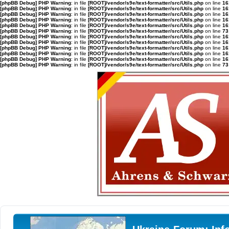
[phpBB Debug] PHP Warning
: in file
[ROOT]/vendor/s9e/text-formatter/src/Utils.php
on line
16
[phpBB Debug] PHP Warning
: in file
[ROOT]/vendor/s9e/text-formatter/src/Utils.php
on line
16
[phpBB Debug] PHP Warning
: in file
[ROOT]/vendor/s9e/text-formatter/src/Utils.php
on line
16
[phpBB Debug] PHP Warning
: in file
[ROOT]/vendor/s9e/text-formatter/src/Utils.php
on line
16
[phpBB Debug] PHP Warning
: in file
[ROOT]/vendor/s9e/text-formatter/src/Utils.php
on line
16
[phpBB Debug] PHP Warning
: in file
[ROOT]/vendor/s9e/text-formatter/src/Utils.php
on line
73
[phpBB Debug] PHP Warning
: in file
[ROOT]/vendor/s9e/text-formatter/src/Utils.php
on line
16
[phpBB Debug] PHP Warning
: in file
[ROOT]/vendor/s9e/text-formatter/src/Utils.php
on line
16
[phpBB Debug] PHP Warning
: in file
[ROOT]/vendor/s9e/text-formatter/src/Utils.php
on line
16
[phpBB Debug] PHP Warning
: in file
[ROOT]/vendor/s9e/text-formatter/src/Utils.php
on line
16
[phpBB Debug] PHP Warning
: in file
[ROOT]/vendor/s9e/text-formatter/src/Utils.php
on line
16
[phpBB Debug] PHP Warning
: in file
[ROOT]/vendor/s9e/text-formatter/src/Utils.php
on line
73