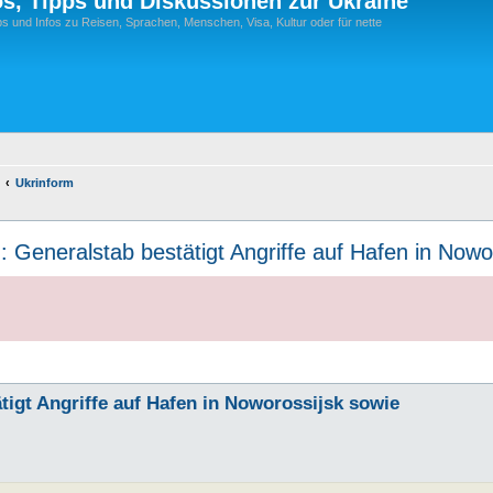
os, Tipps und Diskussionen zur Ukraine
s und Infos zu Reisen, Sprachen, Menschen, Visa, Kultur oder für nette
Ukrinform
 Generalstab bestätigt Angriffe auf Hafen in Nowo
igt Angriffe auf Hafen in Noworossijsk sowie