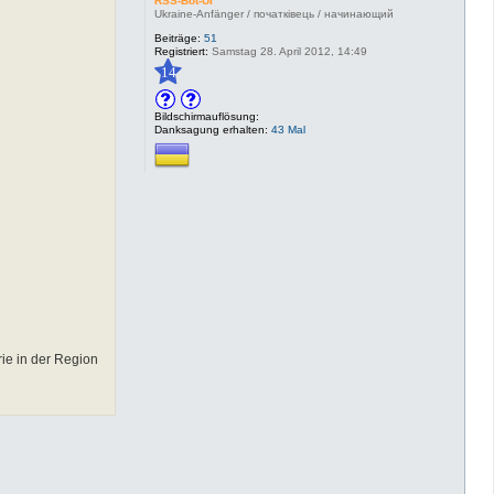
RSS-Bot-UI
Ukraine-Anfänger / початківець / начинающий
Beiträge:
51
Registriert:
Samstag 28. April 2012, 14:49
14
Bildschirmauflösung:
Danksagung erhalten:
43 Mal
rie in der Region