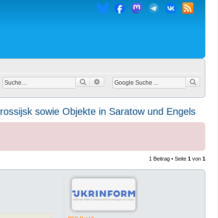
Suche
Erweiterte Suche
rossijsk sowie Objekte in Saratow und Engels
1 Beitrag • Seite
1
von
1