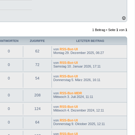
N
a
c
1 Beitrag • Seite
1
von
1
h
o
b
ANTWORTEN
ZUGRIFFE
LETZTER BEITRAG
e
n
von
RSS-Bot-UI
0
62
Montag 29. Dezember 2025, 06:27
von
RSS-Bot-UI
0
72
Samstag 10. Januar 2026, 17:11
von
RSS-Bot-UI
0
54
Donnerstag 5. März 2026, 16:11
von
RSS-Bot-MDR
0
208
Mittwoch 3. Juli 2024, 11:11
von
RSS-Bot-UI
0
124
Mittwoch 4. Dezember 2024, 12:11
von
RSS-Bot-UI
0
64
Donnerstag 9. Oktober 2025, 12:11
von
RSS-Bot-UI