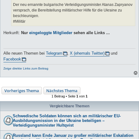
Der neu ernannte bulgarische Verteidigungsminister Atanas Zapryanov
versprach, die Bereitstellung militärischer Hilfe für die Ukraine zu
beschleunigen.
#Militär
Herkunft:
Nur
eingeloggte Mitglieder
sehen alle Links ...
Alle neuen Themen bei
Telegram
,
X (ehemals Twitter)
und
Facebook
Zeige direkte Links zum Beitrag
Vorheriges Thema
Nächstes Thema
1 Beitrag • Seite
1
von
1
Vergleichbare Themen
Schwedische Soldaten können sich an militärischer EU-
Ausbildungsmission in der Ukraine beteiligen –
Verteidigungsminister Hultqvist
Russland kann Ende Januar zu großer militärischer Eskalation