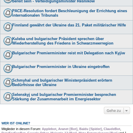
bereit sein - Verteidigungsminister Resnikow
PACE-Resolution fordert Beschleunigung der Errichtung eines
internationalen Tribunals
Finnland gewährt der Ukraine das 21. Paket militärischer Hilfe
Kuleba und bulgarischer Präsident sprechen über
Wiederherstellung des Friedens in Schwarzmeerregion
Bulgarischer Premierminister reist mit Delegation nach Kyjiw
Bulgarischer Premierminister in Ukraine eingetroffen
Schmyhal und bulgarischer Ministerpräsident erörtern
Bedürfnisse der Ukraine
Selenskyj und bulgarischer Premierminister besprechen
Stärkung der Zusammenarbeit im Energiesektor
Gehe zu
WER IST ONLINE?
Mitglieder in diesem Forum:
Applebot
,
Aranet [Bot]
,
Baidu [Spider]
,
ClaudeBot
,
DataForSeoBot
,
Google Other
,
Majestic-12 [Bot]
,
Meta Externalagent [Bot]
und 1