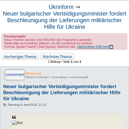
u
Ukrinform
⇒
c
Neuer bulgarischer Verteidigungsminister fordert
h
Beschleunigung der Lieferungen militärischer
e
Hilfe für Ukraine
Forumsregeln
Neue Themen werden vom RSS-Bot (ein Programm) gestartet.
Denkt bitte an korrektes Zitieren, um die Lesbarkeit zu erhöhen.
Format: [quote="name"] Zitat [/quote]. Näheres hier:
zitierfunktion-t295.html
Vorheriges Thema
Nächstes Thema
1 Beitrag • Seite
1
von
1
RSS-Bot-UI
Ukraine-Anfänger / початківець / начинающий
Neuer bulgarischer Verteidigungsminister fordert
Beschleunigung der Lieferungen militärischer Hilfe
für Ukraine
B
Dienstag 9. April 2024, 21:11
e
i
t
r
a
g