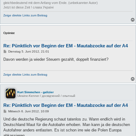
gleichbedeutend mit dem Anfang vom Ende. (unbekannter Autor)
Jetzt ist diese Zeit ! слава Україні
Zeige direkte Links zum Beitrag
Optimist
Re: Pünktlich vor Beginn der EM - Mautabzocke auf der A4
B
Dienstag 5. Juni 2012, 21:01
e
i
Davon werden ja wieder Steuern gezahlt, doppelt finanziert?
t
r
a
g
Zeige direkte Links zum Beitrag
Kurt Simmchen - galizier
Ukraine-Kenner / досвідчений / опытный
Re: Pünktlich vor Beginn der EM - Mautabzocke auf der A4
B
Mittwoch 6. Juni 2012, 10:09
e
i
Und die deutsche Regierung schaut tatenlos zu. Wann endlich wird in
t
Deutschland Maut für die Autobahn erhoben. Man kann ja die deutschen
r
a
Autofahrer anders entlasten. Es ist schon irre wie die Polen Europa
g
abkassieren.