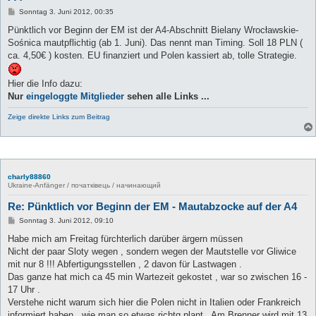
B
Sonntag 3. Juni 2012, 00:35
e
i
Pünktlich vor Beginn der EM ist der A4-Abschnitt Bielany Wrocławskie-
t
Sośnica mautpflichtig (ab 1. Juni). Das nennt man Timing. Soll 18 PLN (
r
a
ca. 4,50€ ) kosten. EU finanziert und Polen kassiert ab, tolle Strategie.
g
Hier die Info dazu:
Nur
eingeloggte Mitglieder
sehen alle Links ...
Zeige direkte Links zum Beitrag
charly88860
Ukraine-Anfänger / початківець / начинающий
Re: Pünktlich vor Beginn der EM - Mautabzocke auf der A4
B
Sonntag 3. Juni 2012, 09:10
e
i
Habe mich am Freitag fürchterlich darüber ärgern müssen
t
Nicht der paar Sloty wegen , sondern wegen der Mautstelle vor Gliwice
r
a
mit nur 8 !!! Abfertigungsstellen , 2 davon für Lastwagen .
g
Das ganze hat mich ca 45 min Wartezeit gekostet , war so zwischen 16 -
17 Uhr .
Verstehe nicht warum sich hier die Polen nicht in Italien oder Frankreich
informiert haben , wie man so etwas richtg plant . Am Brenner wird mit 13