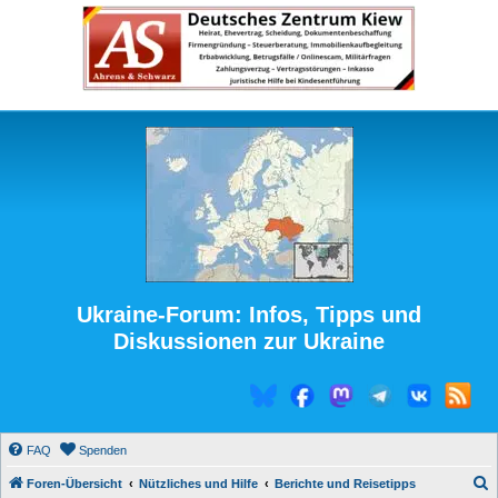
Ukraine-Forum: Infos, Tipps und
Diskussionen zur Ukraine
FAQ
Spenden
S
Foren-Übersicht
Nützliches und Hilfe
Berichte und Reisetipps