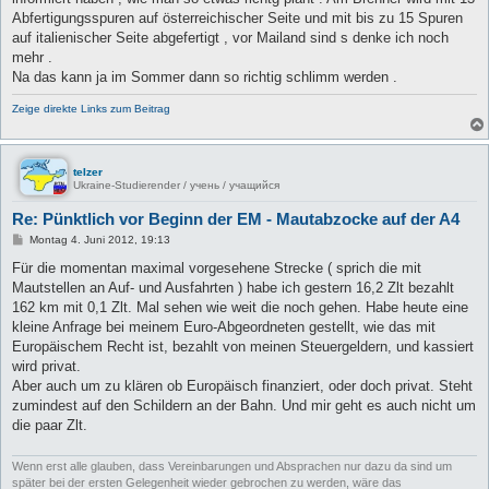
Abfertigungsspuren auf österreichischer Seite und mit bis zu 15 Spuren
auf italienischer Seite abgefertigt , vor Mailand sind s denke ich noch
mehr .
Na das kann ja im Sommer dann so richtig schlimm werden .
Zeige direkte Links zum Beitrag
telzer
Ukraine-Studierender / учень / учащийся
Re: Pünktlich vor Beginn der EM - Mautabzocke auf der A4
B
Montag 4. Juni 2012, 19:13
e
i
Für die momentan maximal vorgesehene Strecke ( sprich die mit
t
Mautstellen an Auf- und Ausfahrten ) habe ich gestern 16,2 Zlt bezahlt
r
a
162 km mit 0,1 Zlt. Mal sehen wie weit die noch gehen. Habe heute eine
g
kleine Anfrage bei meinem Euro-Abgeordneten gestellt, wie das mit
Europäischem Recht ist, bezahlt von meinen Steuergeldern, und kassiert
wird privat.
Aber auch um zu klären ob Europäisch finanziert, oder doch privat. Steht
zumindest auf den Schildern an der Bahn. Und mir geht es auch nicht um
die paar Zlt.
Wenn erst alle glauben, dass Vereinbarungen und Absprachen nur dazu da sind um
später bei der ersten Gelegenheit wieder gebrochen zu werden, wäre das