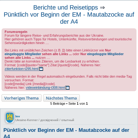
u
Berichte und Reisetipps
⇒
c
Pünktlich vor Beginn der EM - Mautabzocke auf
h
der A4
e
Forumsregeln
Forum für längere Reise- und Erfahrungsberichte aus der Ukraine.
Hier gehören auch Tipps für Hotels, Unterkünfte, Reiseverbindungen und touristische
Sehenswürdigkeiten hinein ....
Bei Links mit unüblichen Zeichen (z.B. []) bitte einen Linkkürzer wie
Nur
eingeloggte Mitglieder
sehen alle Links ...
oder
Nur
eingeloggte Mitglieder
sehen alle Links ...
nutzen ....
Denkt bitte an korrektes Zitieren, um die Lesbarkeit zu erhöhen.
Format: [code][quote="name"] Zitat [/quote][/code]. Näheres hier:
zitierfunktion-t295.html
Videos werden in der Regel automatisch eingebunden. Falls nicht bitte den media-Tag
versuchen. Format:
[code][media] Link [/media][/code].
Näheres hier:
videoeinbindung-t308.html
Vorheriges Thema
Nächstes Thema
5 Beiträge • Seite
1
von
1
lev
Ukraine-Kenner / досвідчений / опытный
Pünktlich vor Beginn der EM - Mautabzocke auf der
A4