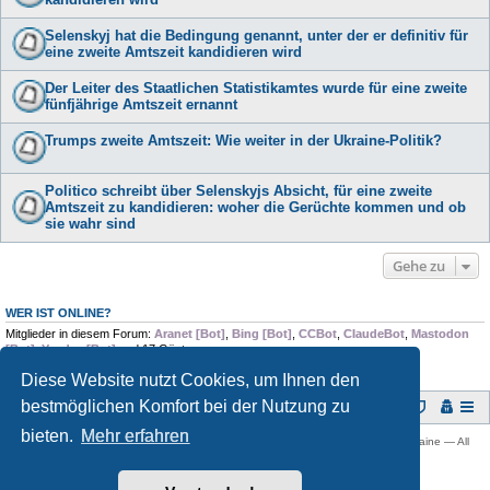
Selenskyj hat die Bedingung genannt, unter der er definitiv für
eine zweite Amtszeit kandidieren wird
Der Leiter des Staatlichen Statistikamtes wurde für eine zweite
fünfjährige Amtszeit ernannt
Trumps zweite Amtszeit: Wie weiter in der Ukraine-Politik?
Politico schreibt über Selenskyjs Absicht, für eine zweite
Amtszeit zu kandidieren: woher die Gerüchte kommen und ob
sie wahr sind
Gehe zu
WER IST ONLINE?
Mitglieder in diesem Forum:
Aranet [Bot]
,
Bing [Bot]
,
CCBot
,
ClaudeBot
,
Mastodon
[Bot]
,
Yandex [Bot]
und 17 Gäste
Diese Website nutzt Cookies, um Ihnen den
bestmöglichen Komfort bei der Nutzung zu
Foren-Übersicht
bieten.
Mehr erfahren
Copyright © 2009 -
2026 Ukraine-Forum: Infos, Tipps und Diskussionen zur Ukraine — All
rights reserved.
Powered by
phpBB
® Forum Software © phpBB Limited