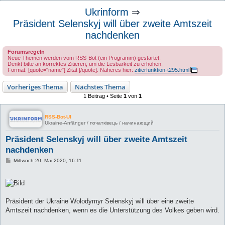
u
Ukrinform
⇒
c
Präsident Selenskyj will über zweite Amtszeit
h
nachdenken
e
Forumsregeln
Neue Themen werden vom RSS-Bot (ein Programm) gestartet.
Denkt bitte an korrektes Zitieren, um die Lesbarkeit zu erhöhen.
Format: [quote="name"] Zitat [/quote]. Näheres hier:
zitierfunktion-t295.html
Vorheriges Thema
Nächstes Thema
1 Beitrag • Seite
1
von
1
RSS-Bot-UI
Ukraine-Anfänger / початківець / начинающий
Präsident Selenskyj will über zweite Amtszeit
nachdenken
B
Mittwoch 20. Mai 2020, 16:11
e
i
t
r
a
g
Präsident der Ukraine Wolodymyr Selenskyj will über eine zweite
Amtszeit nachdenken, wenn es die Unterstützung des Volkes geben wird.