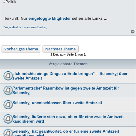
#Politik
Herkunft:
Nur
eingeloggte Mitglieder
sehen alle Links ...
Zeige direkte Links zum Beitrag
Vorheriges Thema
Nächstes Thema
1 Beitrag • Seite
1
von
1
Vergleichbare Themen
„Ich möchte einige Dinge zu Ende bringen“ – Selenskyj über
zweite Amtszeit
Parlamentschef Rasumkow ist gegen zweite Amtszeit für
Selenskyj
Selenskyj unentschlossen über zweite Amtszeit
Selenskyj äußerte sich dazu, ob er für eine zweite Amtszeit
kandidieren wird
Selenskyj hat geantwortet, ob er für eine zweite Amtszeit
kandidieren wird