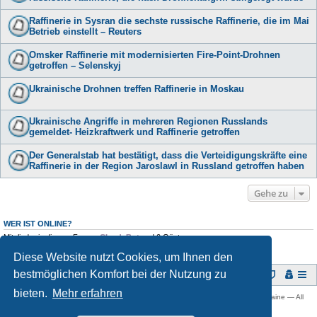
Raffinerie in Sysran die sechste russische Raffinerie, die im Mai
Betrieb einstellt – Reuters
Omsker Raffinerie mit modernisierten Fire-Point-Drohnen
getroffen – Selenskyj
Ukrainische Drohnen treffen Raffinerie in Moskau
Ukrainische Angriffe in mehreren Regionen Russlands
gemeldet- Heizkraftwerk und Raffinerie getroffen
Der Generalstab hat bestätigt, dass die Verteidigungskräfte eine
Raffinerie in der Region Jaroslawl in Russland getroffen haben
Gehe zu
WER IST ONLINE?
Mitglieder in diesem Forum:
ClaudeBot
und 0 Gäste
Diese Website nutzt Cookies, um Ihnen den
bestmöglichen Komfort bei der Nutzung zu
Foren-Übersicht
bieten.
Mehr erfahren
Copyright © 2009 -
2026 Ukraine-Forum: Infos, Tipps und Diskussionen zur Ukraine — All
rights reserved.