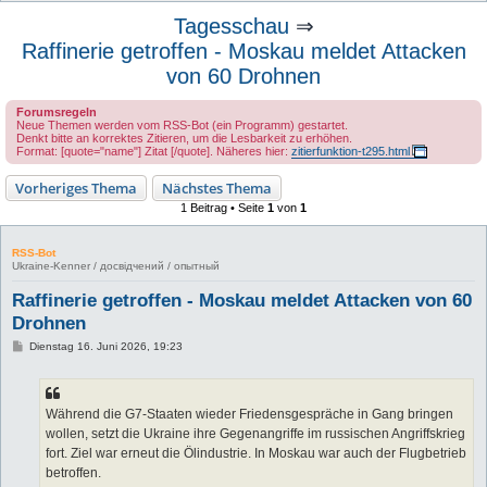
u
Tagesschau
⇒
c
Raffinerie getroffen - Moskau meldet Attacken
h
von 60 Drohnen
e
Forumsregeln
Neue Themen werden vom RSS-Bot (ein Programm) gestartet.
Denkt bitte an korrektes Zitieren, um die Lesbarkeit zu erhöhen.
Format: [quote="name"] Zitat [/quote]. Näheres hier:
zitierfunktion-t295.html
Vorheriges Thema
Nächstes Thema
1 Beitrag • Seite
1
von
1
RSS-Bot
Ukraine-Kenner / досвідчений / опытный
Raffinerie getroffen - Moskau meldet Attacken von 60
Drohnen
B
Dienstag 16. Juni 2026, 19:23
e
i
t
r
a
Während die G7-Staaten wieder Friedensgespräche in Gang bringen
g
wollen, setzt die Ukraine ihre Gegenangriffe im russischen Angriffskrieg
fort. Ziel war erneut die Ölindustrie. In Moskau war auch der Flugbetrieb
betroffen.