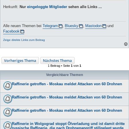
Herkunft:
Nur
eingeloggte Mitglieder
sehen alle Links ...
Alle neuen Themen bei
Telegram
,
Bluesky
,
Mastodon
und
Facebook
Zeige direkte Links zum Beitrag
Vorheriges Thema
Nächstes Thema
1 Beitrag • Seite
1
von
1
Vergleichbare Themen
Raffinerie getroffen - Moskau meldet Attacken von 60 Drohnen
Raffinerie getroffen - Moskau meldet Attacken von 60 Drohnen
Raffinerie getroffen - Moskau meldet Attacken von 60 Drohnen
Raffinerie in Wolgograd stoppt Ölverladung und ist damit dritte
russische Raffinerie, die nach Drohnenangriff stillgelegt wurde