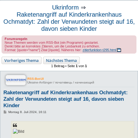
u
Ukrinform
⇒
c
Raketenangriff auf Kinderkrankenhaus
h
Ochmatdyt: Zahl der Verwundeten steigt auf 16,
e
davon sieben Kinder
Forumsregeln
Neue Themen werden vom RSS-Bot (ein Programm) gestartet.
Denkt bitte an korrektes Zitieren, um die Lesbarkeit zu erhöhen.
Format: [quote="name"] Zitat [/quote]. Näheres hier:
zitierfunktion-t295.html
Vorheriges Thema
Nächstes Thema
1 Beitrag • Seite
1
von
1
RSS-Bot-UI
Ukraine-Anfänger / початківець / начинающий
Raketenangriff auf Kinderkrankenhaus Ochmatdyt:
Zahl der Verwundeten steigt auf 16, davon sieben
Kinder
B
Montag 8. Juli 2024, 16:11
e
i
t
r
a
g