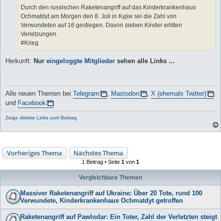
Durch den russischen Raketenangriff auf das Kinderkrankenhaus
Ochmatdyt am Morgen den 8. Juli in Kyjiw sei die Zahl von
Verwundeten auf 16 gestiegen. Davon sieben Kinder erlitten
Verletzungen.
#Krieg
Herkunft:
Nur
eingeloggte Mitglieder
sehen alle Links ...
Alle neuen Themen bei
Telegram
,
Mastodon
,
X (ehemals Twitter)
und
Facebook
Zeige direkte Links zum Beitrag
Vorheriges Thema
Nächstes Thema
1 Beitrag • Seite
1
von
1
Vergleichbare Themen
Massiver Raketenangriff auf Ukraine: Über 20 Tote, rund 100
Verwundete, Kinderkrankenhaus Ochmatdyt getroffen
Raketenangriff auf Pawlodar: Ein Toter, Zahl der Verletzten steigt