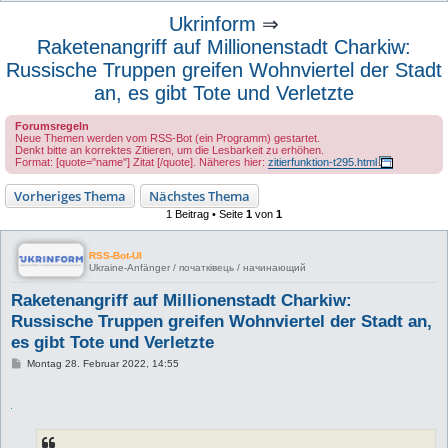
u
Ukrinform
⇒
c
Raketenangriff auf Millionenstadt Charkiw:
h
Russische Truppen greifen Wohnviertel der Stadt
e
an, es gibt Tote und Verletzte
Forumsregeln
Neue Themen werden vom RSS-Bot (ein Programm) gestartet.
Denkt bitte an korrektes Zitieren, um die Lesbarkeit zu erhöhen.
Format: [quote="name"] Zitat [/quote]. Näheres hier:
zitierfunktion-t295.html
Vorheriges Thema
Nächstes Thema
1 Beitrag • Seite
1
von
1
RSS-Bot-UI
Ukraine-Anfänger / початківець / начинающий
Raketenangriff auf Millionenstadt Charkiw:
Russische Truppen greifen Wohnviertel der Stadt an,
es gibt Tote und Verletzte
B
Montag 28. Februar 2022, 14:55
e
i
t
r
a
g