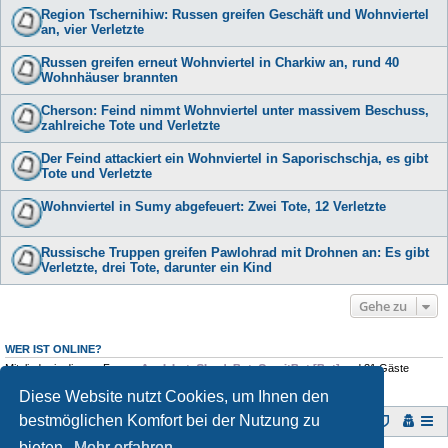
Region Tschernihiw: Russen greifen Geschäft und Wohnviertel
an, vier Verletzte
Russen greifen erneut Wohnviertel in Charkiw an, rund 40
Wohnhäuser brannten
Cherson: Feind nimmt Wohnviertel unter massivem Beschuss,
zahlreiche Tote und Verletzte
Der Feind attackiert ein Wohnviertel in Saporischschja, es gibt
Tote und Verletzte
Wohnviertel in Sumy abgefeuert: Zwei Tote, 12 Verletzte
Russische Truppen greifen Pawlohrad mit Drohnen an: Es gibt
Verletzte, drei Tote, darunter ein Kind
Gehe zu
WER IST ONLINE?
Mitglieder in diesem Forum:
Applebot
,
ClaudeBot
,
QueritBot [Bot]
und 31 Gäste
Diese Website nutzt Cookies, um Ihnen den
bestmöglichen Komfort bei der Nutzung zu
Foren-Übersicht
bieten.
Mehr erfahren