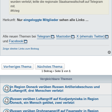
wurden verletzt, teilte die regionale Staatsanwaltschaft auf Telegram
mit.
#Krieg
Herkunft:
Nur
eingeloggte Mitglieder
sehen alle Links ...
Alle neuen Themen bei
Telegram
,
Mastodon
,
X (ehemals Twitter)
und
Facebook
Zeige direkte Links zum Beitrag
Vorheriges Thema
Nächstes Thema
1 Beitrag • Seite
1
von
1
Vergleichbare Themen
In Region Donezk verüben Russen Artilleriebeschuss und
Luftangriff, drei Menschen verletzt
Russen verüben Luftangriff auf Kostjantyniwka in Region
Donezk, ein Mensch getötet, zwei verletzt
Russen verüben Drohnenangriff auf Feuerwehr in Region