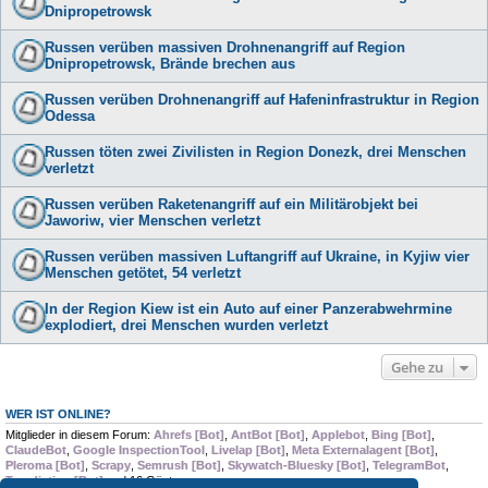
Dnipropetrowsk
Russen verüben massiven Drohnenangriff auf Region
Dnipropetrowsk, Brände brechen aus
Russen verüben Drohnenangriff auf Hafeninfrastruktur in Region
Odessa
Russen töten zwei Zivilisten in Region Donezk, drei Menschen
verletzt
Russen verüben Raketenangriff auf ein Militärobjekt bei
Jaworiw, vier Menschen verletzt
Russen verüben massiven Luftangriff auf Ukraine, in Kyjiw vier
Menschen getötet, 54 verletzt
In der Region Kiew ist ein Auto auf einer Panzerabwehrmine
explodiert, drei Menschen wurden verletzt
Gehe zu
WER IST ONLINE?
Mitglieder in diesem Forum:
Ahrefs [Bot]
,
AntBot [Bot]
,
Applebot
,
Bing [Bot]
,
ClaudeBot
,
Google InspectionTool
,
Livelap [Bot]
,
Meta Externalagent [Bot]
,
Pleroma [Bot]
,
Scrapy
,
Semrush [Bot]
,
Skywatch-Bluesky [Bot]
,
TelegramBot
,
Trendiction [Bot]
und 16 Gäste