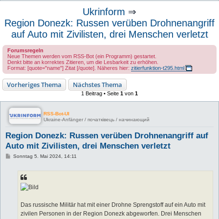
u
Ukrinform
⇒
c
Region Donezk: Russen verüben Drohnenangriff
h
auf Auto mit Zivilisten, drei Menschen verletzt
e
Forumsregeln
Neue Themen werden vom RSS-Bot (ein Programm) gestartet.
Denkt bitte an korrektes Zitieren, um die Lesbarkeit zu erhöhen.
Format: [quote="name"] Zitat [/quote]. Näheres hier:
zitierfunktion-t295.html
Vorheriges Thema
Nächstes Thema
1 Beitrag • Seite
1
von
1
RSS-Bot-UI
Ukraine-Anfänger / початківець / начинающий
Region Donezk: Russen verüben Drohnenangriff auf
Auto mit Zivilisten, drei Menschen verletzt
B
Sonntag 5. Mai 2024, 14:11
e
i
t
r
a
g
Das russische Militär hat mit einer Drohne Sprengstoff auf ein Auto mit
zivilen Personen in der Region Donezk abgeworfen. Drei Menschen