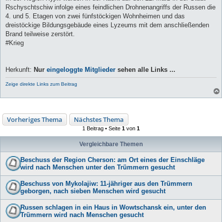
Rschyschtschiw infolge eines feindlichen Drohnenangriffs der Russen die
4. und 5. Etagen von zwei fünfstöckigen Wohnheimen und das
dreistöckige Bildungsgebäude eines Lyzeums mit dem anschließenden
Brand teilweise zerstört.
#Krieg
Herkunft:
Nur
eingeloggte Mitglieder
sehen alle Links ...
Zeige direkte Links zum Beitrag
Vorheriges Thema
Nächstes Thema
1 Beitrag • Seite
1
von
1
Vergleichbare Themen
Beschuss der Region Cherson: am Ort eines der Einschläge
wird nach Menschen unter den Trümmern gesucht
Beschuss von Mykolajiw: 11-jähriger aus den Trümmern
geborgen, nach sieben Menschen wird gesucht
Russen schlagen in ein Haus in Wowtschansk ein, unter den
Trümmern wird nach Menschen gesucht