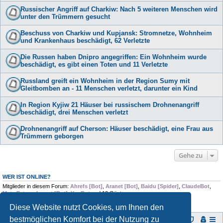
Russischer Angriff auf Charkiw: Nach 5 weiteren Menschen wird
unter den Trümmern gesucht
Beschuss von Charkiw und Kupjansk: Stromnetze, Wohnheim
und Krankenhaus beschädigt, 62 Verletzte
Die Russen haben Dnipro angegriffen: Ein Wohnheim wurde
beschädigt, es gibt einen Toten und 11 Verletzte
Russland greift ein Wohnheim in der Region Sumy mit
Gleitbomben an - 11 Menschen verletzt, darunter ein Kind
In Region Kyjiw 21 Häuser bei russischem Drohnenangriff
beschädigt, drei Menschen verletzt
Drohnenangriff auf Cherson: Häuser beschädigt, eine Frau aus
Trümmern geborgen
Gehe zu
WER IST ONLINE?
Mitglieder in diesem Forum:
Ahrefs [Bot]
,
Aranet [Bot]
,
Baidu [Spider]
,
ClaudeBot
,
Meta Externalagent [Bot]
,
YouBot
und 10 Gäste
Diese Website nutzt Cookies, um Ihnen den
bestmöglichen Komfort bei der Nutzung zu
Foren-Übersicht