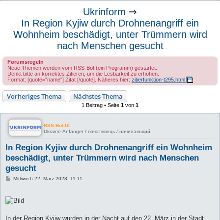
u
Ukrinform
⇒
c
In Region Kyjiw durch Drohnenangriff ein
h
Wohnheim beschädigt, unter Trümmern wird
e
nach Menschen gesucht
Forumsregeln
Neue Themen werden vom RSS-Bot (ein Programm) gestartet.
Denkt bitte an korrektes Zitieren, um die Lesbarkeit zu erhöhen.
Format: [quote="name"] Zitat [/quote]. Näheres hier:
zitierfunktion-t295.html
Vorheriges Thema
Nächstes Thema
1 Beitrag • Seite
1
von
1
RSS-Bot-UI
Ukraine-Anfänger / початківець / начинающий
In Region Kyjiw durch Drohnenangriff ein Wohnheim
beschädigt, unter Trümmern wird nach Menschen
gesucht
B
Mittwoch 22. März 2023, 11:11
e
i
t
r
a
g
In der Region Kyjiw wurden in der Nacht auf den 22. März in der Stadt