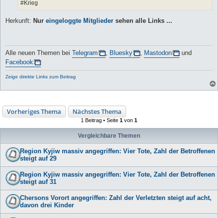
#Krieg
Herkunft:
Nur
eingeloggte Mitglieder
sehen alle Links ...
Alle neuen Themen bei
Telegram
,
Bluesky
,
Mastodon
und
Facebook
Zeige direkte Links zum Beitrag
Vorheriges Thema
Nächstes Thema
1 Beitrag • Seite
1
von
1
Vergleichbare Themen
Region Kyjiw massiv angegriffen: Vier Tote, Zahl der Betroffenen
steigt auf 29
Region Kyjiw massiv angegriffen: Vier Tote, Zahl der Betroffenen
steigt auf 31
Chersons Vorort angegriffen: Zahl der Verletzten steigt auf acht,
davon drei Kinder