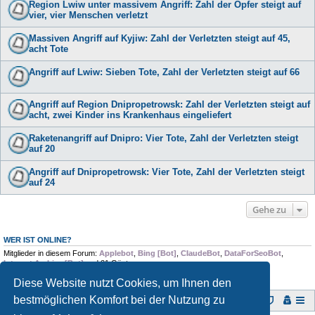
Region Lwiw unter massivem Angriff: Zahl der Opfer steigt auf
vier, vier Menschen verletzt
Massiven Angriff auf Kyjiw: Zahl der Verletzten steigt auf 45,
acht Tote
Angriff auf Lwiw: Sieben Tote, Zahl der Verletzten steigt auf 66
Angriff auf Region Dnipropetrowsk: Zahl der Verletzten steigt auf
acht, zwei Kinder ins Krankenhaus eingeliefert
Raketenangriff auf Dnipro: Vier Tote, Zahl der Verletzten steigt
auf 20
Angriff auf Dnipropetrowsk: Vier Tote, Zahl der Verletzten steigt
auf 24
Gehe zu
WER IST ONLINE?
Mitglieder in diesem Forum:
Applebot
,
Bing [Bot]
,
ClaudeBot
,
DataForSeoBot
,
Internet Archive [Bot]
und 21 Gäste
Diese Website nutzt Cookies, um Ihnen den
bestmöglichen Komfort bei der Nutzung zu
Foren-Übersicht