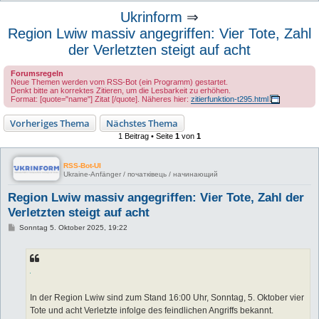
u
Ukrinform
⇒
c
Region Lwiw massiv angegriffen: Vier Tote, Zahl
h
der Verletzten steigt auf acht
e
Forumsregeln
Neue Themen werden vom RSS-Bot (ein Programm) gestartet.
Denkt bitte an korrektes Zitieren, um die Lesbarkeit zu erhöhen.
Format: [quote="name"] Zitat [/quote]. Näheres hier:
zitierfunktion-t295.html
Vorheriges Thema
Nächstes Thema
1 Beitrag • Seite
1
von
1
RSS-Bot-UI
Ukraine-Anfänger / початківець / начинающий
Region Lwiw massiv angegriffen: Vier Tote, Zahl der
Verletzten steigt auf acht
B
Sonntag 5. Oktober 2025, 19:22
e
i
t
r
a
g
In der Region Lwiw sind zum Stand 16:00 Uhr, Sonntag, 5. Oktober vier
Tote und acht Verletzte infolge des feindlichen Angriffs bekannt.