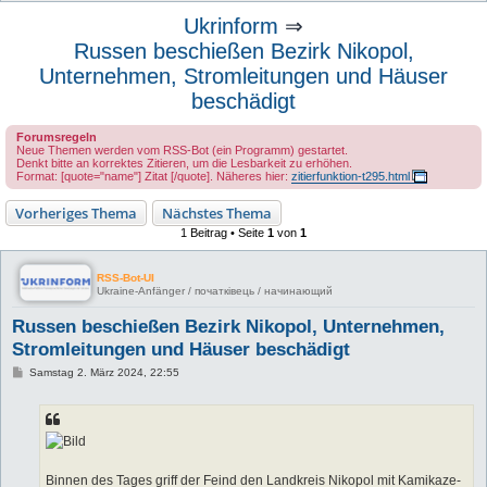
u
Ukrinform
⇒
c
Russen beschießen Bezirk Nikopol,
h
Unternehmen, Stromleitungen und Häuser
e
beschädigt
Forumsregeln
Neue Themen werden vom RSS-Bot (ein Programm) gestartet.
Denkt bitte an korrektes Zitieren, um die Lesbarkeit zu erhöhen.
Format: [quote="name"] Zitat [/quote]. Näheres hier:
zitierfunktion-t295.html
Vorheriges Thema
Nächstes Thema
1 Beitrag • Seite
1
von
1
RSS-Bot-UI
Ukraine-Anfänger / початківець / начинающий
Russen beschießen Bezirk Nikopol, Unternehmen,
Stromleitungen und Häuser beschädigt
B
Samstag 2. März 2024, 22:55
e
i
t
r
a
g
Binnen des Tages griff der Feind den Landkreis Nikopol mit Kamikaze-