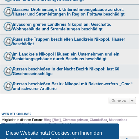
Massiver Drohnenangriff: Unternehmensgebäude zerstört,
Häuser und Stromleitungen in Region Poltawa beschädigt
Invasoren greifen Landkreis Nikopol an: Geschäfte,
Wohngebäude und Stromleitungen beschädigt
Russische Truppen beschießen Landkreis Nikopol, Häuser
beschädigt
Im Landkreis Nikopol Häuser, ein Unternehmen und ein
Bestattungsgebäude durch Beschuss beschädigt
Russen beschießen in der Nacht Bezirk Nikopol: fast 60
Geschosseinschläge
Russen beschießen Bezirk Nikopol mit Raketenwerfern „Grad“
und schwerer Artillerie
Gehe zu
WER IST ONLINE?
Mitglieder in diesem Forum:
Bing [Bot]
,
Chrome private
,
ClaudeBot
,
Massenbot
Chrome 123 [Bot]
,
Semrush [Bot]
und 25 Gäste
Diese Website nutzt Cookies, um Ihnen den