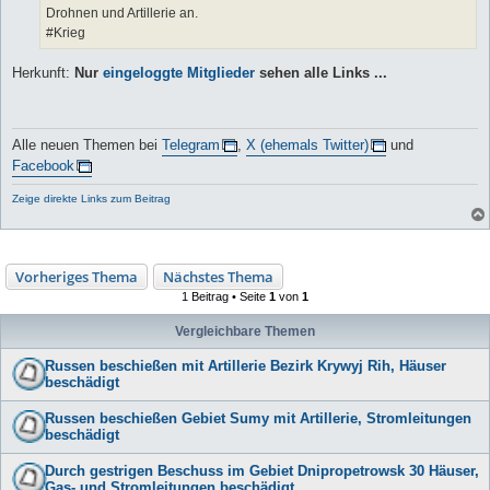
Drohnen und Artillerie an.
#Krieg
Herkunft:
Nur
eingeloggte Mitglieder
sehen alle Links ...
Alle neuen Themen bei
Telegram
,
X (ehemals Twitter)
und
Facebook
Zeige direkte Links zum Beitrag
Vorheriges Thema
Nächstes Thema
1 Beitrag • Seite
1
von
1
Vergleichbare Themen
Russen beschießen mit Artillerie Bezirk Krywyj Rih, Häuser
beschädigt
Russen beschießen Gebiet Sumy mit Artillerie, Stromleitungen
beschädigt
Durch gestrigen Beschuss im Gebiet Dnipropetrowsk 30 Häuser,
Gas- und Stromleitungen beschädigt