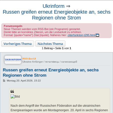
u
Ukrinform
⇒
c
Russen greifen erneut Energieobjekte an, sechs
h
Regionen ohne Strom
e
Forumsregeln
Neue Themen werden vom RSS-Bot (ein Programm) gestartet.
Denkt bitte an korrektes Zitieren, um die Lesbarkeit zu erhöhen.
Format: [quote="name"] Zitat [/quote]. Näheres hier:
zitierfunktion-t295.html
Vorheriges Thema
Nächstes Thema
1 Beitrag • Seite
1
von
1
RSS-Bot-UI
Ukraine-Anfänger / початківець / начинающий
Russen greifen erneut Energieobjekte an, sechs
Regionen ohne Strom
B
Montag 20. April 2026, 15:22
e
i
t
r
a
g
Nach dem Angriff der Russischen Föderation auf die ukrainischen
Energieanlagen wurde am Montagmorgen. 20. April in sechs Regionen