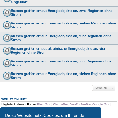
eingeführt
Russen greifen erneut Energieobjekte an, zwei Regionen ohne
Strom
Russen greifen erneut Energieobjekte an, sieben Regionen ohne
Strom
Russen greifen erneut Energieobjekte an, fünf Regionen ohne
Strom
Russen greifen erneut ukrainische Energieobjekte an, vier
Regionen ohne Strom
Russen greifen erneut Energieobjekte an, fünf Regionen ohne
Strom
Russen greifen erneut Energieobjekte an, sieben Regionen ohne
Strom
Gehe zu
WER IST ONLINE?
Mitglieder in diesem Forum:
Bing [Bot]
,
ClaudeBot
,
DataForSeoBot
,
Google [Bot]
,
Google Image [Bot]
,
Internet Archive [Bot]
,
YaCy [Bot]
und 3 Gäste
Diese Website nutzt Cookies, um Ihnen den