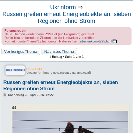
u
Ukrinform
⇒
c
Russen greifen erneut Energieobjekte an, sieben
h
Regionen ohne Strom
e
Forumsregeln
Neue Themen werden vom RSS-Bot (ein Programm) gestartet.
Denkt bitte an korrektes Zitieren, um die Lesbarkeit zu erhöhen.
Format: [quote="name"] Zitat [/quote]. Näheres hier:
zitierfunktion-t295.html
Vorheriges Thema
Nächstes Thema
1 Beitrag • Seite
1
von
1
RSS-Bot-UI
Ukraine-Anfänger / початківець / начинающий
Russen greifen erneut Energieobjekte an, sieben
Regionen ohne Strom
B
Donnerstag 30. April 2026, 15:22
e
i
t
r
a
g